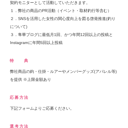
契約モニターとして活動していただきます。
１．弊社の商品のPR活動（イベント・取材釣行等含む）
２．SNSを活用した女性の関心度向上を図る啓発推進(釣り
について)
３．隼華ブログに最低月1回、かつ年間12回以上の投稿と
Instagramに年間5回以上投稿
特 典
弊社商品の鈎・仕掛・ルアーやメンバーグッズ(アパレル等)
を提供 ※上限金額あり
応募方法
下記フォームよりご応募ください。
選考方法