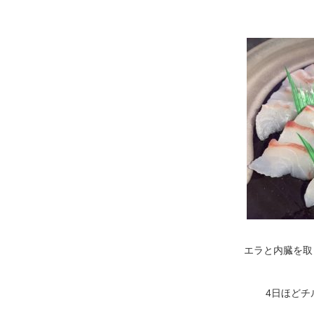
エラと内臓を取
4日ほどチ