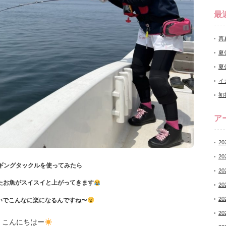
最
真
夏
夏
イ
初
ア
20
20
ギングタックルを使ってみたら
20
たお魚がスイスイと上がってきます
20
20
いでこんなに楽になるんですね〜
20
こんにちはー