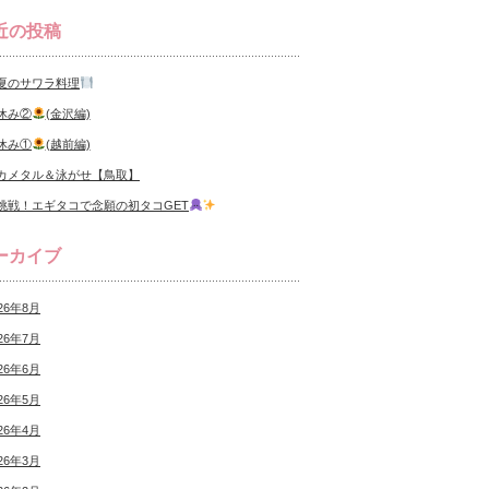
近の投稿
夏のサワラ料理
休み②
(金沢編)
休み①
(越前編)
カメタル＆泳がせ【鳥取】
挑戦！エギタコで念願の初タコGET
ーカイブ
26年8月
26年7月
26年6月
26年5月
26年4月
26年3月