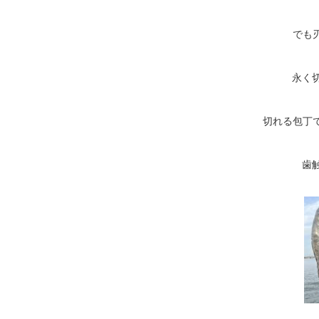
でも
永く
切れる包丁
歯