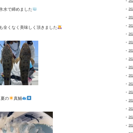
20
氷水で締めました
20
20
20
も全くなく美味しく頂きました
20
20
20
20
20
20
20
20
夏の
真鯒
20
20
20
20