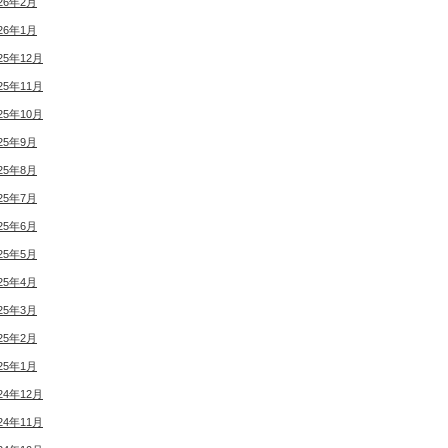
26年2月
26年1月
25年12月
25年11月
25年10月
25年9月
25年8月
25年7月
25年6月
25年5月
25年4月
25年3月
25年2月
25年1月
24年12月
24年11月