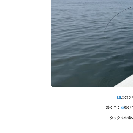
このジ
凄く早く
掛け
タックルの違