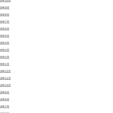
20年10月
20年9月
20年8月
20年7月
20年6月
20年5月
20年4月
20年3月
20年2月
20年1月
19年12月
19年11月
19年10月
19年9月
19年8月
19年7月