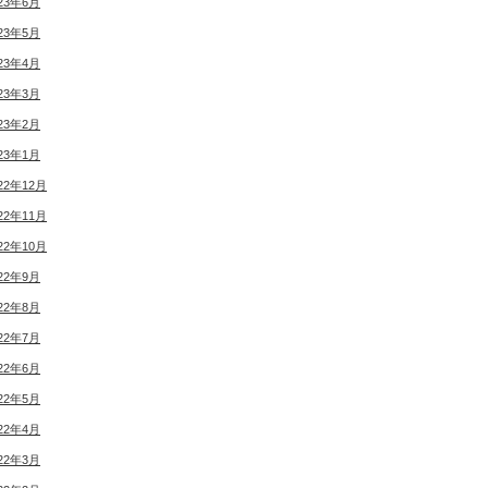
23年6月
23年5月
23年4月
23年3月
23年2月
23年1月
22年12月
22年11月
22年10月
22年9月
22年8月
22年7月
22年6月
22年5月
22年4月
22年3月