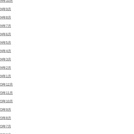
24年10月
24年9月
24年8月
24年7月
24年6月
24年5月
24年4月
24年3月
24年2月
24年1月
23年12月
23年11月
23年10月
23年9月
23年8月
23年7月