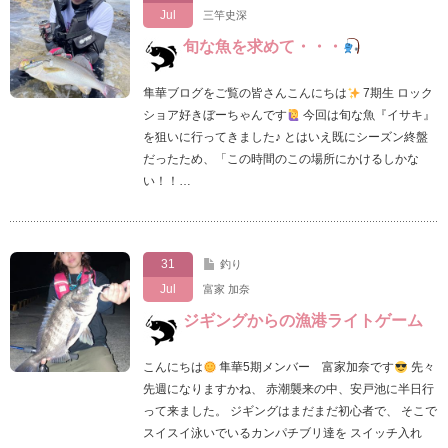
Jul
三竿史深
旬な魚を求めて・・・
隼華ブログをご覧の皆さんこんにちは
7期生 ロック
ショア好きぼーちゃんです
今回は旬な魚『イサキ』
を狙いに行ってきました♪ とはいえ既にシーズン終盤
だったため、「この時間のこの場所にかけるしかな
い！！…
31
釣り
Jul
富家 加奈
ジギングからの漁港ライトゲーム
こんにちは
隼華5期メンバー 富家加奈です
先々
先週になりますかね、 赤潮襲来の中、安戸池に半日行
って来ました。 ジギングはまだまだ初心者で、 そこで
スイスイ泳いでいるカンパチブリ達を スイッチ入れ