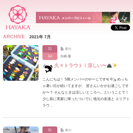
ARCHIVE
2021年 7月
31
釣り
Jul
矢嶋 優
久々トラウト！涼しい〜
こんにちは！ 5期メンバーのやーじです٩( ᐛ )و めっち
ゃ暑い日が続いてますが、 皆さんいかがお過ごしです
か〜？ そんなときは涼しいところへ... ということで！
少し前に実家に帰ったついでに 地元の友達と エリアト
ラウ…
31
釣り