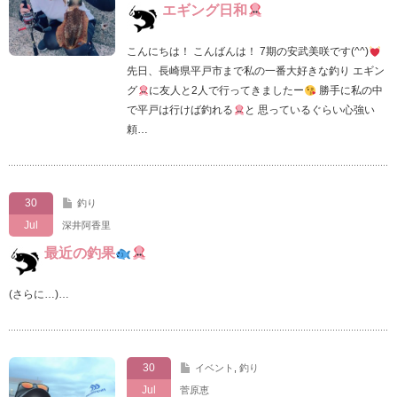
エギング日和
こんにちは！ こんばんは！ 7期の安武美咲です(^^)
先日、長崎県平戸市まで私の一番大好きな釣り エギン
グ
に友人と2人で行ってきましたー
勝手に私の中
で平戸は行けば釣れる
と 思っているぐらい心強い
頼…
30
釣り
Jul
深井阿香里
最近の釣果
(さらに…)…
30
イベント
,
釣り
Jul
菅原恵