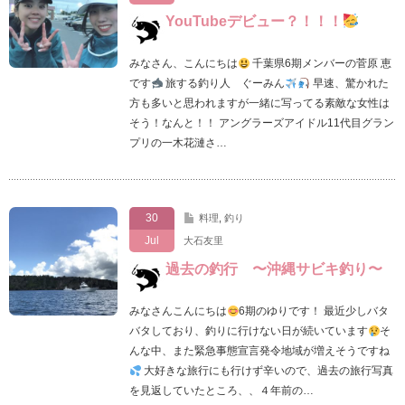
YouTubeデビュー？！！！
みなさん、こんにちは
千葉県6期メンバーの菅原 恵
です
旅する釣り人 ぐーみん
早速、驚かれた
方も多いと思われますが一緒に写ってる素敵な女性は
そう！なんと！！ アングラーズアイドル11代目グラン
プリの一木花漣さ…
30
料理
,
釣り
Jul
大石友里
過去の釣行 〜沖縄サビキ釣り〜
みなさんこんにちは
6期のゆりです！ 最近少しバタ
バタしており、釣りに行けない日が続いています
そ
んな中、また緊急事態宣言発令地域が増えそうですね
大好きな旅行にも行けず辛いので、過去の旅行写真
を見返していたところ、、４年前の…