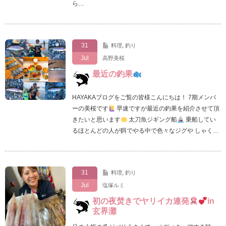
ら…
31
料理
,
釣り
Jul
高野美桜
最近の釣果
HAYAKAブログをご覧の皆様こんにちは！ 7期メンバ
ーの美桜です
早速ですが最近の釣果を紹介させて頂
きたいと思います‪
‬ 太刀魚ジギング船
乗船してい
るほとんどの人が餌でやる中で色々なジグや しゃく…
31
料理
,
釣り
Jul
塩塚ルミ
初の夜焚きでヤリイカ連発
in
玄界灘