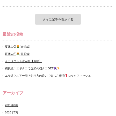
さらに記事を表示する
最近の投稿
夏休み②
(金沢編)
夏休み①
(越前編)
イカメタル＆泳がせ【鳥取】
初挑戦！エギタコで念願の初タコGET
エサ派？ルアー派？釣り方の違いで楽しさ倍増
ロックフィッシュ
アーカイブ
2026年8月
2026年7月