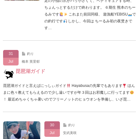
足の小指の爪がバリ小さくて、ペディキュアする時、
ちょんっとするだけで終わります。 ６期生 熊本のちー
るみです
これまた前回同様、 遊漁船YEBISU
で
の釣行です
しかし、今回は ちーるみ初の夜焚きで
す…
31
釣り
Jul
橋本 英里郁
琵琶湖ガイド
琵琶湖ガイドと言えばにっしぃガイド
Hayabusaの先輩でもあります
ほん
まに色々教えてもらえるので少し遠いですが年３回はお邪魔しに行ってます
！ 最近めちゃくちゃ暑いのでフリーノットのヒョウオンを準備し、いざ琵…
30
釣り
Jul
安武美咲