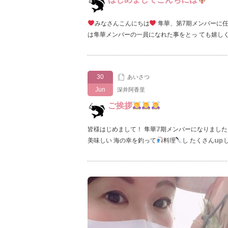
みなさんこんにちは
隼華、第7期メンバーに
は隼華メンバーの一員になれた事をとっ ても嬉し
30
あいさつ
Jun
深井阿香里
ご挨拶
皆様はじめまして！ 隼華𝟟期メンバーになりまし
美味しい 海の幸を釣って
料理
し たくさん𝕦