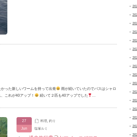
20
20
20
20
20
20
20
20
20
20
たかった新しいワームを持って出発
雨が続いていたのでバスはシャロ
20
、これが40アップ！
続いて２匹も40アップでした
…
20
20
20
27
料理
,
釣り
20
Jun
塩塚ルミ
20