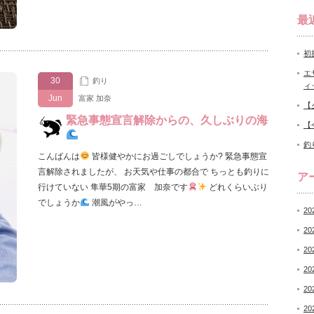
最
初
エ
30
釣り
ィ
Jun
富家 加奈
【
緊急事態宣言解除からの、久しぶりの海
【
釣
こんばんは
皆様健やかにお過ごしでしょうか? 緊急事態宣
言解除されましたが、 お天気や仕事の都合で ちっとも釣りに
ア
行けていない 隼華5期の富家 加奈です
どれくらいぶり
でしょうか
潮風がやっ…
20
20
20
20
20
20