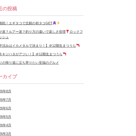
近の投稿
挑戦！エギタコで念願の初タコGET
サ派？ルアー派？釣り方の違いで楽しさ倍増
ロックフ
ッシュ
夕涼みはイカメタルで決まり！】＠12期生まつうら
今キジハタがアツい！】＠12期生まつうら
りの帰り道に立ち寄りたい至福のグルメ
ーカイブ
26年8月
26年7月
26年6月
26年5月
26年4月
26年3月