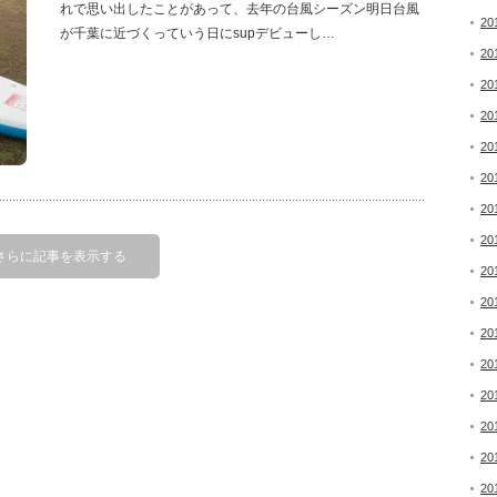
れで思い出したことがあって、去年の台風シーズン明日台風
20
が千葉に近づくっていう日にsupデビューし…
20
20
20
20
20
20
20
さらに記事を表示する
20
20
20
20
20
20
20
20