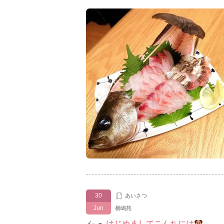
30
あいさつ
Jun
横嶋苑
はじめましてこんちには