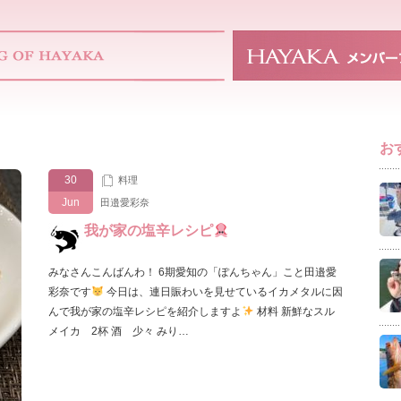
お
30
料理
Jun
田邉愛彩奈
我が家の塩辛レシピ
みなさんこんばんわ！ 6期愛知の「ぽんちゃん」こと田邉愛
彩奈です
今日は、連日賑わいを見せているイカメタルに因
んで我が家の塩辛レシピを紹介しますよ
材料 新鮮なスル
メイカ 2杯 酒 少々 みり…