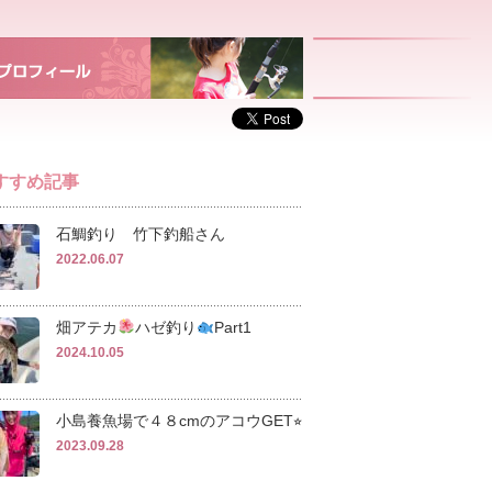
すすめ記事
石鯛釣り 竹下釣船さん
2022.06.07
畑アテカ
ハゼ釣り
Part1
2024.10.05
小島養魚場で４８cmのアコウGET⭐︎
2023.09.28