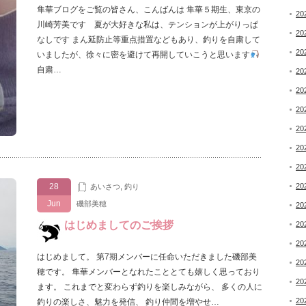
隼華ブログをご覧の皆さん、こんばんは 隼華５期生、東京の
20
川崎芳美です 夏が大好きな私は、テンションが上がりっぱ
20
なしです まん延防止等重点措置などもあり、釣りを自粛して
20
いましたが、徐々に密を避けて再開していこうと思います
自粛…
20
20
20
20
20
20
28
20
あいさつ
,
釣り
Jun
磯部美穂
20
はじめましてのご挨拶
20
20
はじめまして。 第7期メンバーに任命いただきました磯部美
20
穂です。 隼華メンバーとなれたこととても嬉しく思っており
20
ます。 これまでと変わらず釣りを楽しみながら、 多くの人に
20
釣りの楽しさ、魅力を発信、 釣り仲間を増やせ…