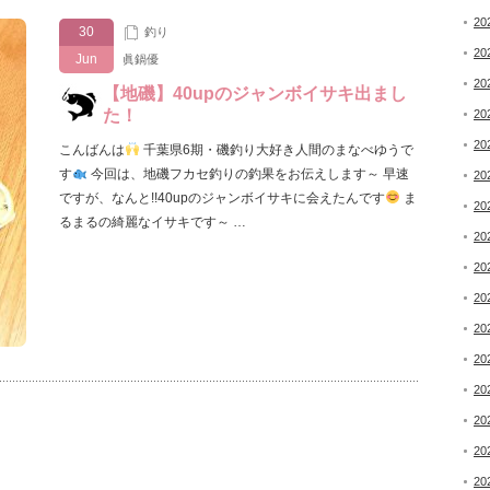
20
30
釣り
20
Jun
眞鍋優
20
【地磯】40upのジャンボイサキ出まし
た！
20
20
こんばんは
千葉県6期・磯釣り大好き人間のまなべゆうで
す
今回は、地磯フカセ釣りの釣果をお伝えします～ 早速
20
ですが、なんと!!40upのジャンボイサキに会えたんです
ま
20
るまるの綺麗なイサキです～ …
20
20
20
20
20
20
20
20
20