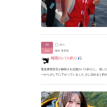
28
釣り
Jun
橋本 英里郁
梅雨のバス釣り
緊急事態宣言が解除され念願のバス釣りに。 使い
ーから少し下に下がっていました 少し沈めると釣れ