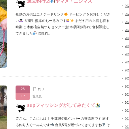
過去釣行②
ヤマメ・ニジマス
20
20
夜勤のお供はエナジードリンク
ドーピングをお許しくださ
い
６期生 熊本のちーるみです
まだ冬用の上着を着る
20
時期に 木郷滝自然つりセンター(熊本県阿蘇郡)で 食材調達し
20
てきました
管理釣…
20
20
20
20
20
20
20
26
釣り
20
Jun
菅原恵
20
supフィッシングがしてみたくて
20
皆さん、こんにちは！ 千葉県6期メンバーの菅原恵です 旅す
20
る釣り人ぐーみんです
台風5号が近づいてきてますね
そ
20