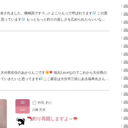
20
任命されました、横嶋苑です
𓈒 𓂂𓏸 よこりんって呼ばれてます
この度
20
く思っています
もっともっと釣りの楽しさを広められたらいいな…
20
20
20
20
20
20
20
た 大分県在住のあかりんごです
地元𝕃𝕠𝕧𝕖なのでこれから大分県の
20
𝕡していきたいと思ってます
ここ最近は大分市三佐にある福寿丸さん…
20
20
20
30
料理
,
釣り
Jun
川﨑 芳美
20
20
釣り再開しますよ～
20