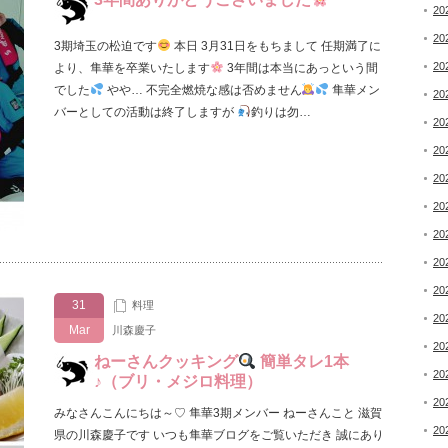
20
20
3期埼玉の松迫です
本日 3月31日をもちまして 任期満了に
20
より、隼華を卒業いたします
3年間は本当にあっという間
でした
やや… 不完全燃焼な感は否めません
隼華メン
20
バーとしての活動は終了しますが
釣りは勿…
20
20
20
20
20
20
20
31
料理
20
Mar
川森慶子
20
ねーさんクッキング
簡単タレ1本
20
♪（ブリ・メジロ料理）
20
みなさんこんにちは～♡ 隼華3期メンバー ねーさんこと 滋賀
20
県の川森慶子です いつも隼華ブログをご覧いただき 誠にあり