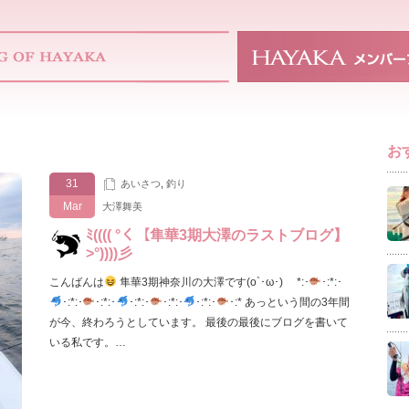
お
31
あいさつ
,
釣り
Mar
大澤舞美
ﾐ(((( °く【隼華3期大澤のラストブログ】
>°))))彡
こんばんは
隼華3期神奈川の大澤です(o`･ω･)ゞ *:･
･:*:･
･:*:･
･:*:･
･:*:･
･:*:･
･:*:･
･:* あっという間の3年間
が今、終わろうとしています。 最後の最後にブログを書いて
いる私です。…