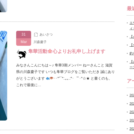
最
エ
ィ
31
あいさつ
【
Mar
川森慶子
【
隼華活動
心よりお礼申し上げます
釣
【
みなさんこんにちは～♪ 隼華3期メンバー ねーさんこと 滋賀
ー
県の川森慶子です いつも隼華ブログをご覧いただき 誠にあり
がとうございます
･･*'``*:.｡｡.:*･゜ﾟ･*☆★ と書くのも、
ア
これで最後に…
20
20
20
20
20