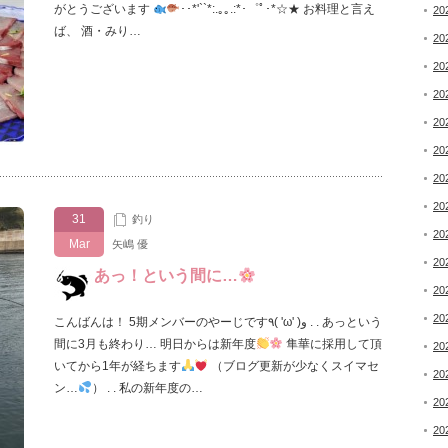
がとうございます
･･*'``*:.｡｡.:*･゜ﾟ･*☆★ お料理と言え
20
ば、 酒・みり…
20
20
20
20
20
20
20
31
釣り
20
Mar
矢嶋 優
20
あっ！という間に…
20
20
こんばんは！ 5期メンバーのやーじです٩( 'ω' )و . . あっという
間に3月も終わり… 明日からは新年度
隼華に採用して頂
20
いてから1年が経ちます
（ブログ更新が少なくスイマセ
20
ン…
） . . 私の新年度の…
20
20