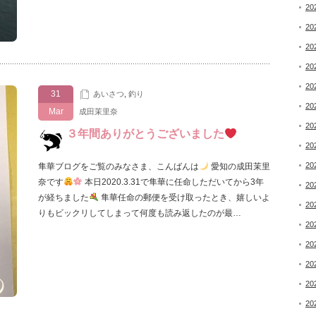
20
20
20
20
20
31
あいさつ
,
釣り
20
Mar
成田茉里奈
20
３年間ありがとうございました
20
20
隼華ブログをご覧のみなさま、こんばんは
愛知の成田茉里
奈です
本日2020.3.31で隼華に任命しただいてから3年
20
が経ちました
隼華任命の郵便を受け取ったとき、嬉しいよ
20
りもビックリしてしまって何度も読み返したのが最…
20
20
20
20
20