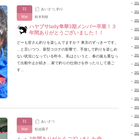
20
31
あいさつ
,
釣り
20
Mar
鈴木利枝
20
ハヤブサlady隼華3期メンバー卒業！３
20
年間ありがとうございました！！
20
どーも皆さん釣りを楽しんでますか？ 東京のずっきーです。
20
…と言いつつ、新型コロナの影響で、手放しで釣りを楽しめ
20
ない状況になっている昨今。 私はというと、春の嵐も重なっ
て出船中止が続き… 家で釣りの仕掛けを作ったりして過ご
20
す…
20
20
20
20
20
20
31
あいさつ
20
Mar
松迫陽子
20
3年間ありがとうございました