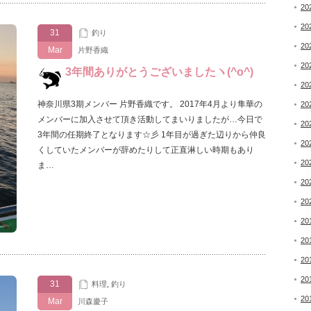
20
20
31
釣り
20
Mar
片野香織
20
3年間ありがとうございましたヽ(^o^)
20
神奈川県3期メンバー 片野香織です。 2017年4月より隼華の
20
メンバーに加入させて頂き活動してまいりましたが…今日で
20
3年間の任期終了となります☆彡 1年目が過ぎた辺りから仲良
20
くしていたメンバーが辞めたりして正直淋しい時期もあり
20
ま…
20
20
20
20
20
20
31
料理
,
釣り
20
Mar
川森慶子