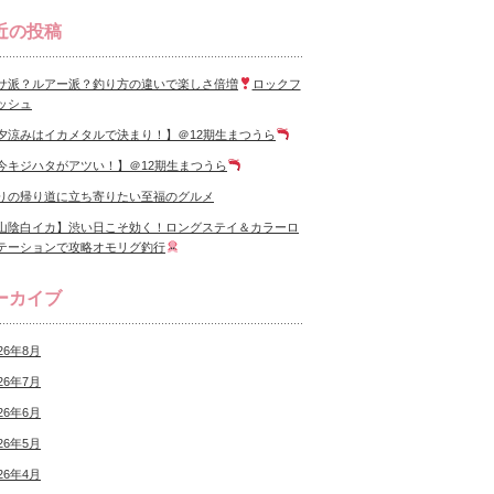
近の投稿
サ派？ルアー派？釣り方の違いで楽しさ倍増
ロックフ
ッシュ
夕涼みはイカメタルで決まり！】＠12期生まつうら
今キジハタがアツい！】＠12期生まつうら
りの帰り道に立ち寄りたい至福のグルメ
山陰白イカ】渋い日こそ効く！ロングステイ＆カラーロ
テーションで攻略オモリグ釣行
ーカイブ
26年8月
26年7月
26年6月
26年5月
26年4月