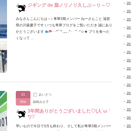
20
ジギング de 脂ノリノリ久しぶ～り～♡
20
みなさんこんにちは～♪ 隼華3期メンバー ねーさんこと 滋賀
20
県の川森慶子です いつも隼華ブログをご覧いただき 誠にあり
20
がとうございます
･･*'``*:.｡｡.:*･゜ﾟ･*☆★ ブリを食べた
20
くなって …
20
20
20
20
20
20
20
31
あいさつ
20
Mar
箱崎みさ子
20
3年間ありがとうございました♡(人´ω｀
*)♡
20
早いもので今日で3月も終わり、そして私が隼華3期メンバー
20