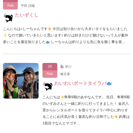
Feb
平田 詩織
たいずくし
こんにちは♪しーちゃんです
今日は知り合いから大きいタイをもらいました
なので捌いていきたいと思います♪ 釣りは好きだけど捌けないって人が案外
多いことを最近知りました
しーちゃんは釣りよりも先に魚を捌く事を覚…
26
釣り
Feb
椿文菜
わいわいボートタイラバ
こんにちは
隼華9期のあやなんです。 先日、隼華9期
のいずみさんと一緒に釣りに行ってきました！ 金沢八
景からレンタルボートを借りてタイラバ中心に釣りす
ることに
天気が良く最高な釣り日和でした
釣果は
1投目でなんとマゴチ…