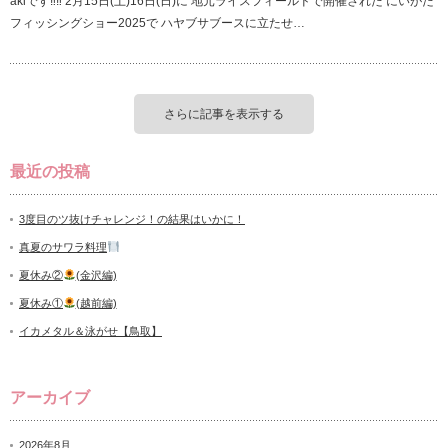
akiです‼︎‼︎ 2月15日(土)16日(日)に 地元ライスフィールドで開催された にいがた
フィッシングショー2025で ハヤブサブースに立たせ…
さらに記事を表示する
最近の投稿
3度目のツ抜けチャレンジ！の結果はいかに！
真夏のサワラ料理
夏休み②
(金沢編)
夏休み①
(越前編)
イカメタル＆泳がせ【鳥取】
アーカイブ
2026年8月