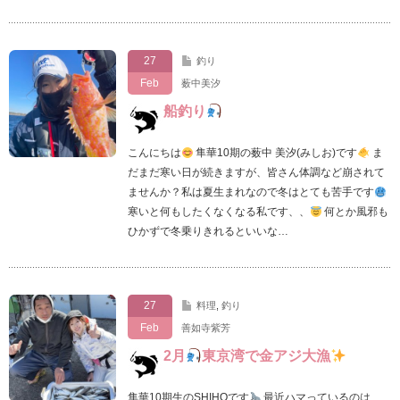
27
釣り
Feb
薮中美汐
船釣り‪
こんにちは
隼華10期の薮中 美汐(みしお)です
ま
だまだ寒い日が続きますが、皆さん体調など崩されて
ませんか？私は夏生まれなので冬はとても苦手です
寒いと何もしたくなくなる私です、、
何とか風邪も
ひかずで冬乗りきれるといいな…
27
料理
,
釣り
Feb
善如寺紫芳
2月
東京湾で金アジ大漁
隼華10期生のSHIHOです
最近ハマっているのは