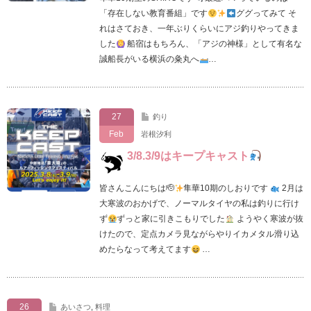
「存在しない教育番組」です
ググってみて そ
れはさておき、一年ぶりくらいにアジ釣りやってきま
した
船宿はもちろん、「アジの神様」として有名な
誠船長がいる横浜の粂丸へ
…
27
釣り
Feb
岩根汐利
3/8.3/9はキープキャスト‪
皆さんこんにちは🫡
隼華10期のしおりです ‪
2月は
大寒波のおかげで、ノーマルタイヤの私は釣りに行け
ず
ずっと家に引きこもりでした
ようやく寒波が抜
けたので、定点カメラ見ながらやりイカメタル滑り込
めたらなって考えてます
…
26
あいさつ
,
料理