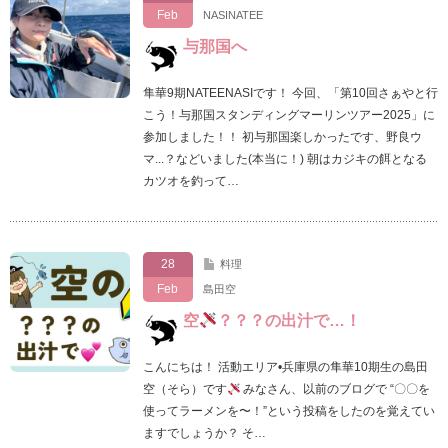
Feb
NASINATEE
与那国へ
隼華9期NATEENASIです！ 今回、「第10回さぁやと行
こう！与那国スタンディングマーリンツアー2025」に
参加しました！！ 初与那国楽しかったです、野良ウ
マ...？などいました(本当に！) 朝はカジキの餌となる
カツオを釣って…
28
料理
Feb
島田空
空
？？？の出汁で…！
こんにちは！ 活動エリア•兵庫県の隼華10期生の島田
空（そら）です
みなさん、以前のブログで “〇〇を
使ってラーメンを〜！”という投稿をしたのを覚えてい
ますでしょうか？ そ…