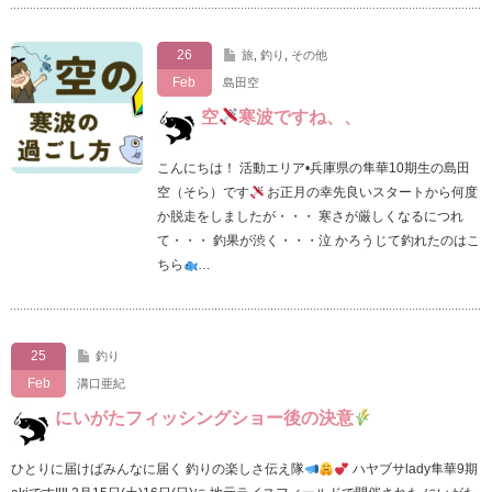
26
旅
,
釣り
,
その他
Feb
島田空
空
寒波ですね、、
こんにちは！ 活動エリア•兵庫県の隼華10期生の島田
空（そら）です
お正月の幸先良いスタートから何度
か脱走をしましたが・・・ 寒さが厳しくなるにつれ
て・・・ 釣果が渋く・・・泣 かろうじて釣れたのはこ
ちら
…
25
釣り
Feb
溝口亜紀
にいがたフィッシングショー後の決意
ひとりに届けばみんなに届く 釣りの楽しさ伝え隊
ハヤブサlady隼華9期