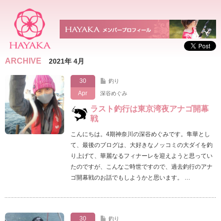
ARCHIVE
2021年 4月
30
釣り
Apr
深谷めぐみ
ラスト釣行は東京湾夜アナゴ開幕
戦
こんにちは。4期神奈川の深谷めぐみです。隼華とし
て、最後のブログは、大好きなノッコミの大ダイを釣
り上げて、華麗なるフィナーレを迎えようと思ってい
たのですが、こんなご時世ですので、過去釣行のアナ
ゴ開幕戦のお話でもしようかと思います。 …
30
釣り