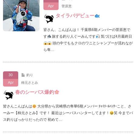
Apr
菅原恵
タイラバデビュー
皆さん、こんばんは！ 千葉県6期メンバーの菅原恵で
す
旅する釣り人ぐーみんです
気づけば4月最終日
頭の中でももクロのワニとシャンプーが流れなが
ら隼…
30
釣り
Apr
柿元さとみ
春のシーバス爆釣
皆さんこんばんは
大分県から宮崎県の隼華6期メンバー ﾁｬｲﾁｰﾙﾊﾝﾀｰこと、さ
ーみー【柿元さとみ】です！ 最近はシーバスハンターしてます！
笑 今までバ
ス釣りばっかりだったので 初めて…