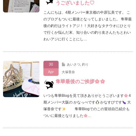
うございました♡
こんにちは、4期メンバー東京都の中原弘美です。 こ
のブログもついに最後となってしまいました。 隼華最
後の釣行はライトアジ！！大好きなタチウオにひとり
で行くか悩んだ末、知り合いの釣り友さんたちとわい
わいアジに行くことにし…
30
あいさつ
,
釣り
Apr
大塚香奈
隼華最後のご挨拶
いつも隼華Blogを見て頂きありがとうございます
4
期メンバー大阪の かなっぺです
かなすびです
大
塚香奈です
隼華Blogでのこの冒頭自己紹介も
ついに最後となりました
…