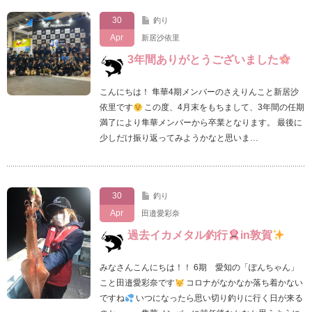
30
釣り
Apr
新居沙依里
3年間ありがとうございました
こんにちは！ 隼華4期メンバーのさえりんこと新居沙
依里です
この度、4月末をもちまして、3年間の任期
満了により隼華メンバーから卒業となります。 最後に
少しだけ振り返ってみようかなと思いま…
30
釣り
Apr
田邉愛彩奈
過去イカメタル釣行
in敦賀
みなさんこんにちは！！ 6期 愛知の「ぽんちゃん」
こと田邉愛彩奈です
コロナがなかなか落ち着かない
ですね
いつになったら思い切り釣りに行く日が来る