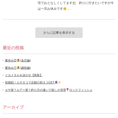
宅でおとなしくしてます
釣りに行きたいですが今
は一旦お休みです
…
さらに記事を表示する
最近の投稿
夏休み②
(金沢編)
夏休み①
(越前編)
イカメタル＆泳がせ【鳥取】
初挑戦！エギタコで念願の初タコGET
エサ派？ルアー派？釣り方の違いで楽しさ倍増
ロックフィッシュ
アーカイブ