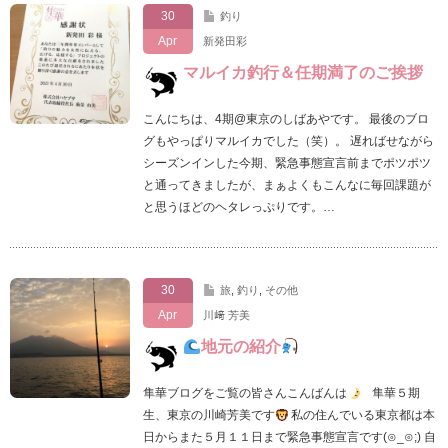
30
釣り
Apr
新発田彩
マルイカ釣行＆任期満了のご挨拶
こんにちは、4期@東京のしばあやです。 最後のブロ
グもやっぱりマルイカでした（笑）。 遅ればせながら
シーズンインした今期、緊急事態宣言前までポツポツ
と通ってきましたが、まぁよくもこんなに毎回課題が
と思うほどのヘタレっぷりです。…
30
旅
,
釣り
,
その他
Apr
川﨑 芳美
地元の紹介
隼華ブログをご覧の皆さんこんばんは
隼華５期
生、東京の川崎芳美です
私の住んでいる東京都は本
日からまた５月１１日まで緊急事態宣言です(⊙_⊙;) 自