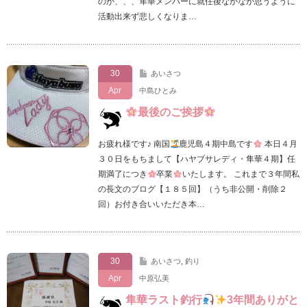
のか、、、隼華メンバーに就任後なかなか思うように
活動出来ず悲しくなりま…
30
あいさつ
Apr
中島ひとみ
最後のご挨拶
お疲れ様です♪ 南国
鹿児島４期中島です
本日４月
３０日をもちまして【ハヤブサレディ・隼華４期】任
期満了につき
卒業
いたします。 これまで３年間私
の長文のブログ【１８５回】（うち非公開・削除２
回）お付き合いいただき本…
30
あいさつ
,
釣り
Apr
中原弘美
隼華ラスト釣行
3年間ありがと