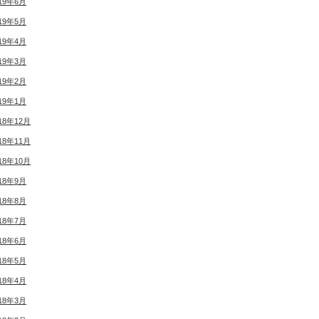
19年6月
19年5月
19年4月
19年3月
19年2月
19年1月
18年12月
18年11月
18年10月
18年9月
18年8月
18年7月
18年6月
18年5月
18年4月
18年3月