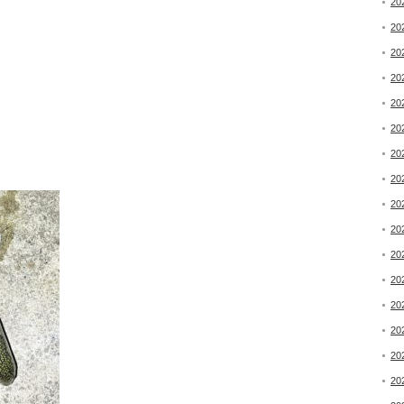
20
20
20
20
20
20
20
20
20
20
20
20
20
20
20
20