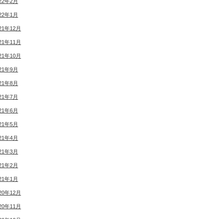
22年2月
22年1月
21年12月
21年11月
21年10月
21年9月
21年8月
21年7月
21年6月
21年5月
21年4月
21年3月
21年2月
21年1月
20年12月
20年11月