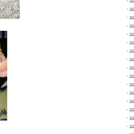
20
20
20
20
20
20
20
20
20
20
20
20
20
20
20
20