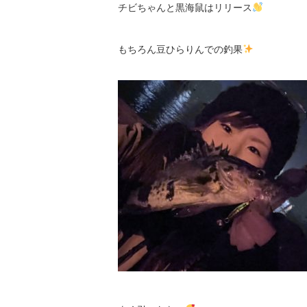
チビちゃんと黒海鼠はリリース
もちろん豆ひらりんでの釣果