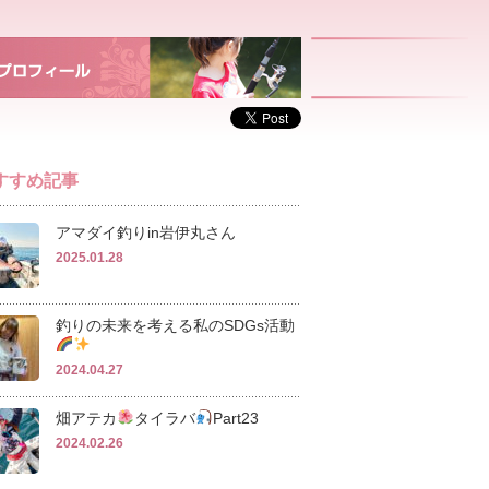
すすめ記事
アマダイ釣りin岩伊丸さん
2025.01.28
釣りの未来を考える私のSDGs活動
2024.04.27
畑アテカ
タイラバ‪
‬Part23
2024.02.26