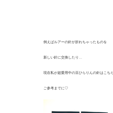
例えばルアーの針が折れちゃったものを
新しい針に交換したり…
現在私が超愛用中の豆ひらりんの針はこち
ご参考までに♡