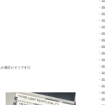
20
20
20
20
20
20
20
20
20
20
20
らが適応だそうです◎
20
20
20
20
20