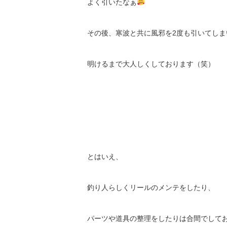
よく引いたなぁ
その後、寒波と共に風邪を2度も引いてしま
明けるまで大人しくしております（笑）
とはいえ、
釣り人らしくリールのメンテをしたり、
パーツや道具の整理をしたりは合間でしてお