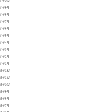
24年10月
24年9月
24年8月
24年7月
24年6月
24年5月
24年4月
24年3月
24年2月
24年1月
23年12月
23年11月
23年10月
23年9月
23年8月
23年7月