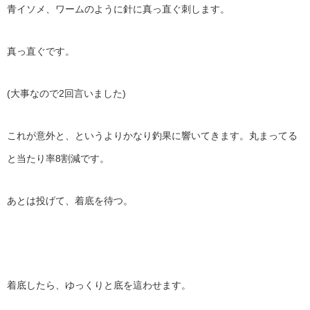
青イソメ、ワームのように針に真っ直ぐ刺します。
真っ直ぐです。
(
大事なので
2
回言いました
)
これが意外と、というよりかなり釣果に響いてきます。丸まってる
と当たり率
8
割減です。
あとは投げて、着底を待つ。
着底したら、ゆっくりと底を這わせます。