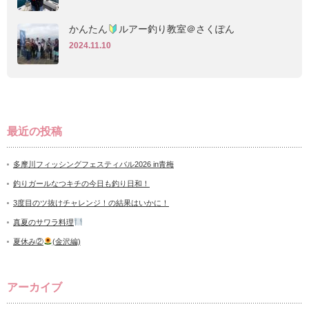
かんたん
ルアー釣り教室＠さくぽん
2024.11.10
最近の投稿
多摩川フィッシングフェスティバル2026 in青梅
釣りガールなつキチの今日も釣り日和！
3度目のツ抜けチャレンジ！の結果はいかに！
真夏のサワラ料理
夏休み②
(金沢編)
アーカイブ