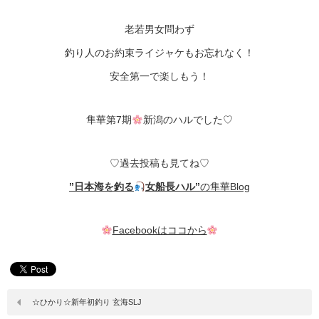
老若男女問わず
釣り人のお約束ライジャケもお忘れなく！
安全第一で楽しもう！
隼華第7期
新潟のハルでした♡
♡過去投稿も見てね♡
”日本海を釣る
女船長ハル”
の隼華Blog
Facebookはココから
☆ひかり☆新年初釣り 玄海SLJ