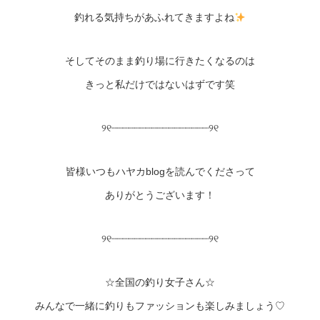
釣れる気持ちがあふれてきますよね
そしてそのまま釣り場に行きたくなるのは
きっと私だけではないはずです笑
୨୧┈┈┈┈┈┈┈┈┈┈┈┈┈┈┈┈┈୨୧
皆様いつもハヤカblogを読んでくださって
ありがとうございます！
୨୧┈┈┈┈┈┈┈┈┈┈┈┈┈┈┈┈┈୨୧
☆全国の釣り女子さん☆
みんなで一緒に釣りもファッションも楽しみましょう♡