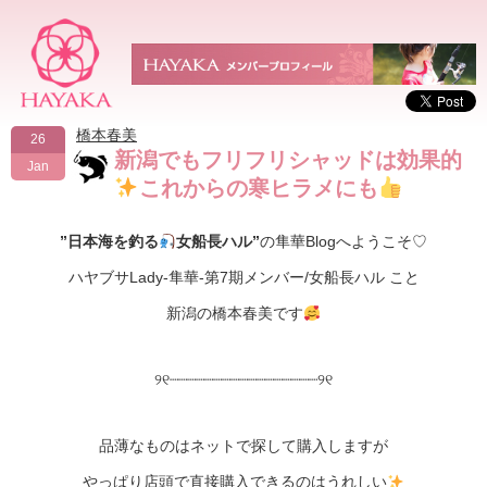
橋本春美
26
新潟でもフリフリシャッドは効果的
Jan
これからの寒ヒラメにも
”日本海を釣る
女船長ハル”
の隼華Blogへようこそ♡
ハヤブサLady-隼華-第7期メンバー/女船長ハル こと
新潟の橋本春美です
୨୧┈┈┈┈┈┈┈┈┈┈┈┈┈┈┈┈┈୨୧
品薄なものはネットで探して購入しますが
やっぱり店頭で直接購入できるのはうれしい