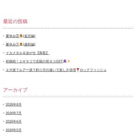
最近の投稿
夏休み②
(金沢編)
夏休み①
(越前編)
イカメタル＆泳がせ【鳥取】
初挑戦！エギタコで念願の初タコGET
エサ派？ルアー派？釣り方の違いで楽しさ倍増
ロックフィッシュ
アーカイブ
2026年8月
2026年7月
2026年6月
2026年5月