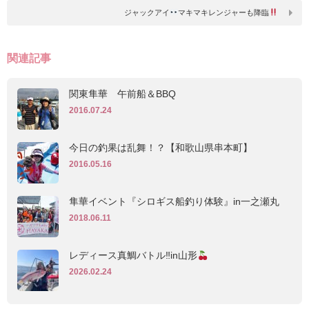
ジャックアイ
マキマキレンジャーも降臨
関連記事
関東隼華 午前船＆BBQ
2016.07.24
今日の釣果は乱舞！？【和歌山県串本町】
2016.05.16
隼華イベント『シロギス船釣り体験』in一之瀬丸
2018.06.11
レディース真鯛バトル‼︎in山形
2026.02.24