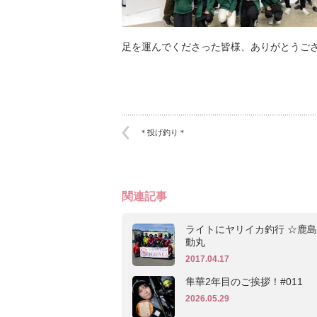
足を運んでくださった皆様、ありがとうご
＊投げ釣り＊
関連記事
ライトにヤリイカ釣行 ☆鹿島
動丸
2017.04.17
隼華2年目のご挨拶！#011
2026.05.29