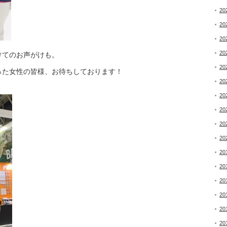
20
20
20
20
けてのお声がけも。
20
った女性の皆様、お待ちしております！
20
20
20
20
20
20
20
20
20
20
20