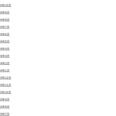
24年10月
24年9月
24年8月
24年7月
24年6月
24年5月
24年4月
24年3月
24年2月
24年1月
23年12月
23年11月
23年10月
23年9月
23年8月
23年7月