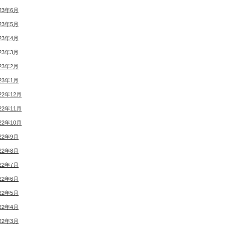
23年6月
23年5月
23年4月
23年3月
23年2月
23年1月
22年12月
22年11月
22年10月
22年9月
22年8月
22年7月
22年6月
22年5月
22年4月
22年3月