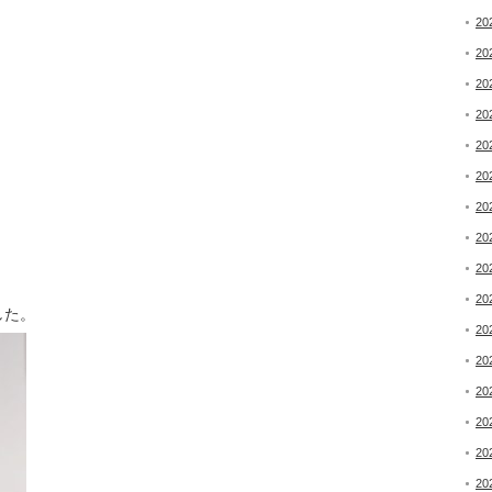
20
20
20
20
20
20
20
20
20
20
した。
20
20
20
20
20
20