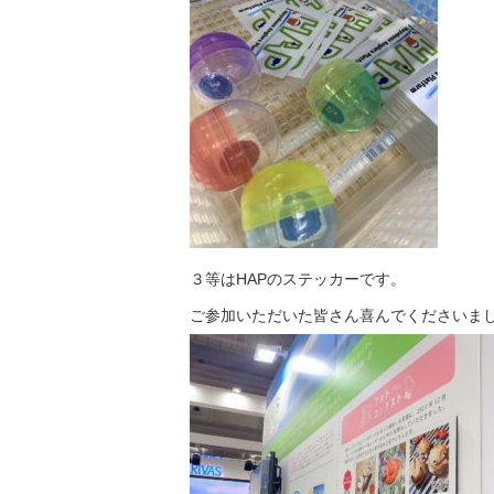
３等はHAPのステッカーです。
ご参加いただいた皆さん喜んでくださいま