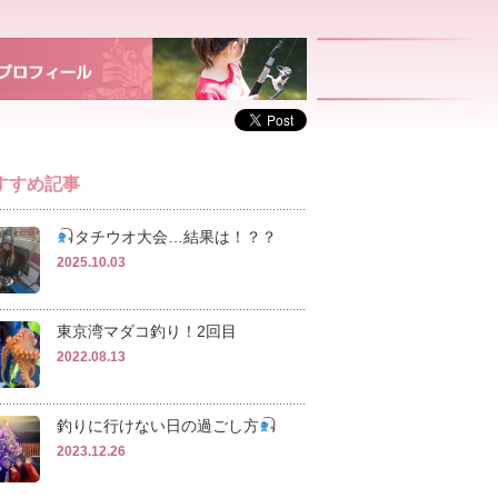
すすめ記事
タチウオ大会…結果は！？？
2025.10.03
東京湾マダコ釣り！2回目
2022.08.13
釣りに行けない日の過ごし方
2023.12.26