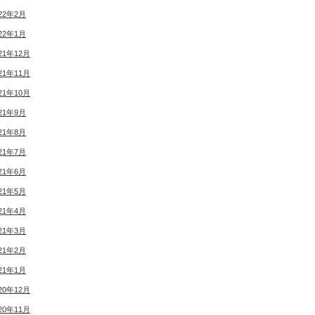
22年2月
22年1月
21年12月
21年11月
21年10月
21年9月
21年8月
21年7月
21年6月
21年5月
21年4月
21年3月
21年2月
21年1月
20年12月
20年11月