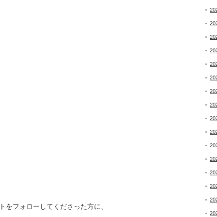
20
20
20
20
20
20
20
20
20
20
20
20
20
20
20
ウントをフォローしてくださった方に、
20