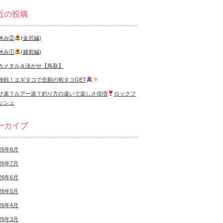
近の投稿
休み②
(金沢編)
休み①
(越前編)
カメタル＆泳がせ【鳥取】
挑戦！エギタコで念願の初タコGET
サ派？ルアー派？釣り方の違いで楽しさ倍増
ロックフ
ッシュ
ーカイブ
26年8月
26年7月
26年6月
26年5月
26年4月
26年3月