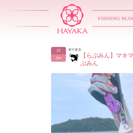
東中夏美
10
【らぷみん】マキマ
Jun
ぷみん