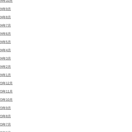
24年10月
24年9月
24年8月
24年7月
24年6月
24年5月
24年4月
24年3月
24年2月
24年1月
23年12月
23年11月
23年10月
23年9月
23年8月
23年7月