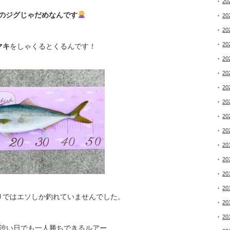
20
のジグじゃだめなんです
20
20
20
マキ
をしゃくるとくるんです！
20
20
20
20
20
20
20
20
20
20
りではエソしか釣れていませんでした。
20
20
渋い日でも一人勝ちできるルアー