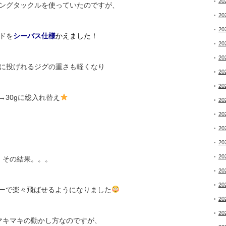
20
ングタックルを使っていたのですが、
20
20
ドを
シーバス仕様
かえました！
20
20
に投げれるジグの重さも軽くなり
20
20
g→30gに総入れ替え
20
20
20
20
20
その結果。。。
20
20
ーで楽々飛ばせるようになりました
20
20
マキマキの動かし方なのですが、