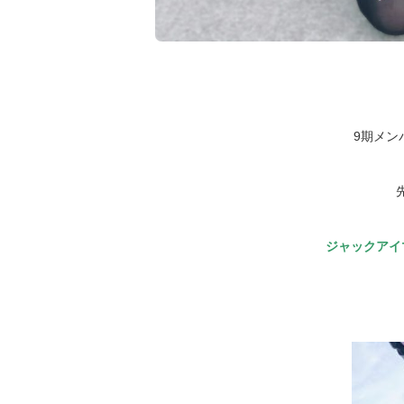
9期メン
ジャックアイ