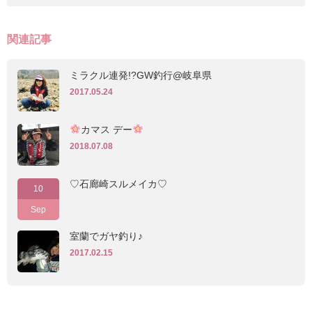
関連記事
ミラクル連発!?GW釣行@岐阜県
2017.05.24
カマス デー
2018.07.08
♡石廊崎スルメイカ♡
10
Sep
室蘭でガヤ釣り♪
2017.02.15