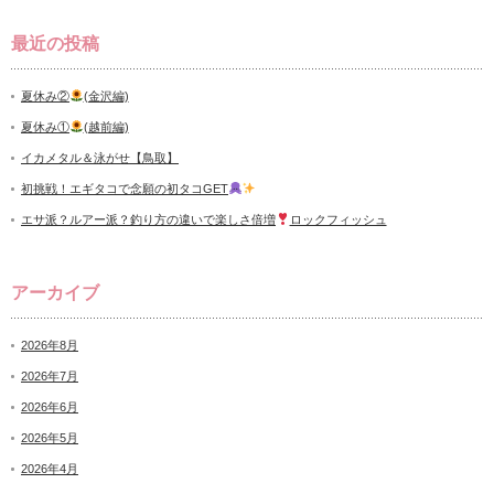
最近の投稿
夏休み②
(金沢編)
夏休み①
(越前編)
イカメタル＆泳がせ【鳥取】
初挑戦！エギタコで念願の初タコGET
エサ派？ルアー派？釣り方の違いで楽しさ倍増
ロックフィッシュ
アーカイブ
2026年8月
2026年7月
2026年6月
2026年5月
2026年4月