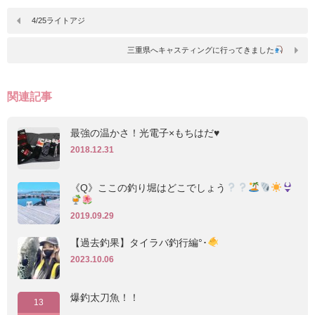
4/25ライトアジ
三重県へキャスティングに行ってきました‪
関連記事
最強の温かさ！光電子×もちはだ♥
2018.12.31
《Q》ここの釣り堀はどこでしょう
2019.09.29
【過去釣果】タイラバ釣行編°･
2023.10.06
爆釣太刀魚！！
13