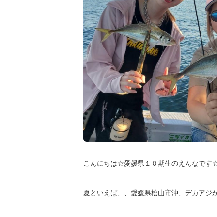
こんにちは☆愛媛県１０期生のえんなです
夏といえば、、愛媛県松山市沖、デカアジ