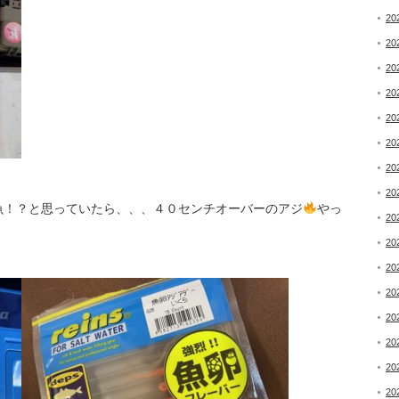
20
20
20
20
20
20
20
20
魚！？と思っていたら、、、４０センチオーバーのアジ
やっ
20
20
20
20
20
20
20
20