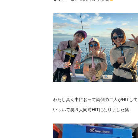
わたし真ん中におって両側の二人がHITし
いついて笑３人同時HITになりました笑