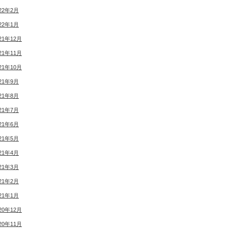
22年2月
22年1月
21年12月
21年11月
21年10月
21年9月
21年8月
21年7月
21年6月
21年5月
21年4月
21年3月
21年2月
21年1月
20年12月
20年11月