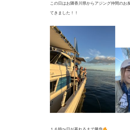
この日はお隣香川県からアジング仲間のお
てきました！！
１６時〜日が暮れるまで勝負