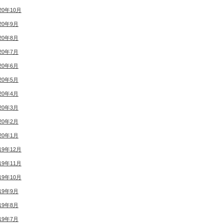
20年10月
20年9月
20年8月
20年7月
20年6月
20年5月
20年4月
20年3月
20年2月
20年1月
19年12月
19年11月
19年10月
19年9月
19年8月
19年7月