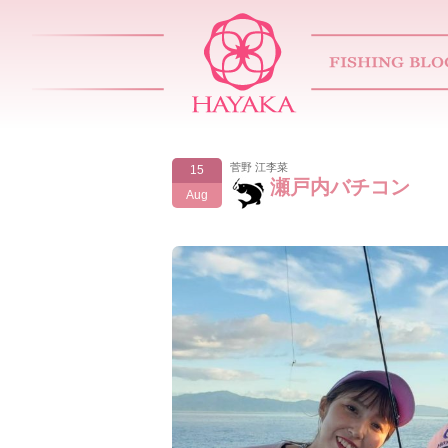
菅野 江李菜
15
瀬戸内バチコン
Aug