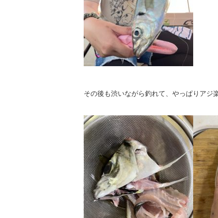
その後も渋いながら釣れて、やっぱりアジ楽し