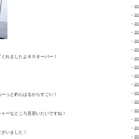
20
20
20
20
20
20
てくれましたよ８０オーバー！
20
20
20
20
20
れーっと釣らはるからすごい！
20
20
シャーなところ見習いたいですね！
20
20
ございました！
20