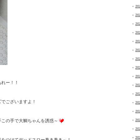
20
20
20
20
20
20
20
20
20
あれー！！
20
20
でございますよ！
20
20
手この手で大鯛ちゃんを誘惑～
20
20
20
老をつけてデッドスロー巻き巻き～！