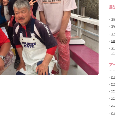
最
夏
夏
イ
初
エ
ィ
ア
20
20
20
20
20
20