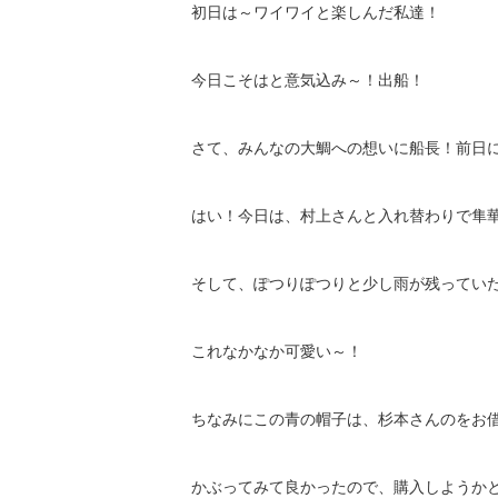
初日は～ワイワイと楽しんだ私達！
今日こそはと意気込み～！出船！
さて、みんなの大鯛への想いに船長！前日
はい！今日は、村上さんと入れ替わりで隼
そして、ぽつりぽつりと少し雨が残ってい
これなかなか可愛い～！
ちなみにこの青の帽子は、杉本さんのをお
かぶってみて良かったので、購入しようか