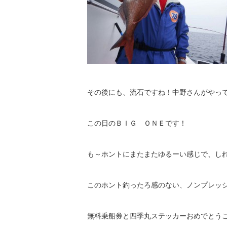
その後にも、流石ですね！中野さんがやっ
この日のＢＩＧ ＯＮＥです！
も～ホントにまたまたゆるーい感じで、し
このホント釣ったろ感のない、ノンプレッ
無料乗船券と四季丸ステッカーおめでとう