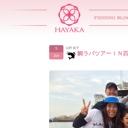
山村 祐子
5
鯛ラバツアーＩＮ
Jun