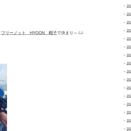
20
20
20
20
と
フリーノット HYOON 帽子
で決まり～
20
20
20
20
20
20
20
20
20
20
20
20