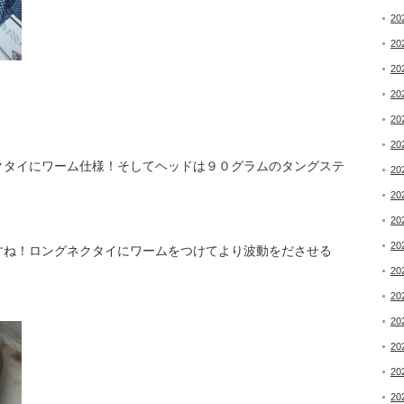
20
20
20
20
20
20
クタイにワーム仕様！そしてヘッドは９０グラムのタングステ
20
20
20
20
すね！ロングネクタイにワームをつけてより波動をださせる
20
20
20
20
20
20