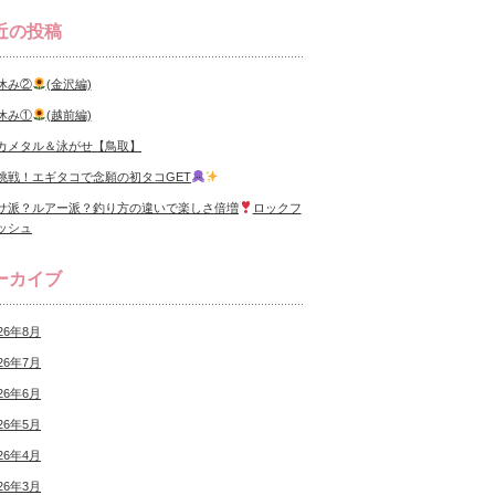
近の投稿
休み②
(金沢編)
休み①
(越前編)
カメタル＆泳がせ【鳥取】
挑戦！エギタコで念願の初タコGET
サ派？ルアー派？釣り方の違いで楽しさ倍増
ロックフ
ッシュ
ーカイブ
26年8月
26年7月
26年6月
26年5月
26年4月
26年3月