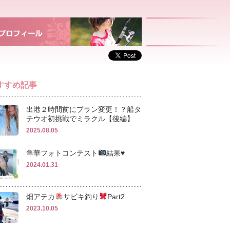
すすめ記事
出港２時間前にプラン変更！？船タ
チウオ初挑戦でミラクル【後編】
2025.08.05
隼華フォトコンテスト
結果
♥️
2024.01.31
畑アテカ
サビキ釣り‪
‬Part2
2023.10.05