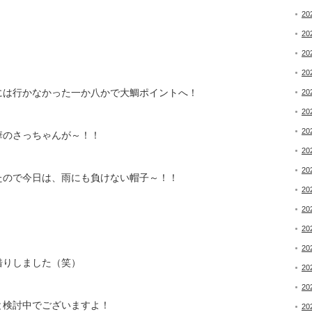
20
20
20
20
には行かなかった一か八かで大鯛ポイントへ！
20
20
20
華のさっちゃんが～！！
20
20
たので今日は、雨にも負けない帽子～！！
20
20
20
20
借りしました（笑）
20
20
と検討中でございますよ！
20