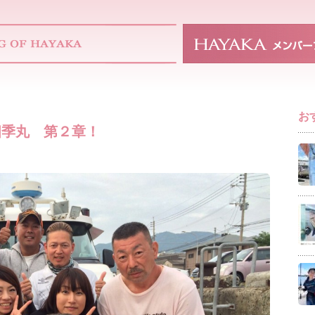
お
四季丸 第２章！