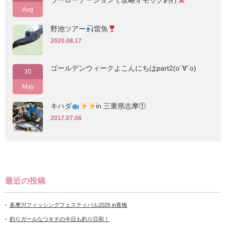
ラーローテーションで攻略オモリグ釣行
Aug
野池ツアー
雷魚
2020.08.17
ゴールデンウィークよこんにちはpart2(о´∀`о)
30
May
キハダ
in 三重県志摩①
2017.07.06
最近の投稿
多摩川フィッシングフェスティバル2026 in青梅
釣りガールなつキチの今日も釣り日和！