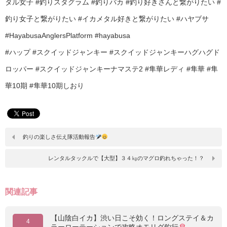
タル女子 #釣りスタグラム #釣りバカ #釣り好きさんと繋がりたい #
釣り女子と繋がりたい #イカメタル好きと繋がりたい #ハヤブサ
#HayabusaAnglersPlatform #hayabusa
#ハップ #スクイッドジャンキー #スクイッドジャンキーハグハグド
ロッパー #スクイッドジャンキーナマステ2 #隼華レディ #隼華 #隼
華10期 #隼華10期しおり
釣りの楽しさ伝え隊活動報告
レンタルタックルで【大型】３４㎏のマグロ釣れちゃった！？
関連記事
【山陰白イカ】渋い日こそ効く！ロングステイ＆カ
4