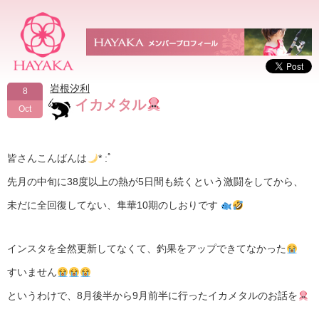
岩根汐利
8
イカメタル
Oct
皆さんこんばんは
* :ﾟ
先月の中旬に38度以上の熱が5日間も続くという激闘をしてから、
未だに全回復してない、隼華10期のしおりです ‪
インスタを全然更新してなくて、釣果をアップできてなかった
すいません
というわけで、8月後半から9月前半に行ったイカメタルのお話を