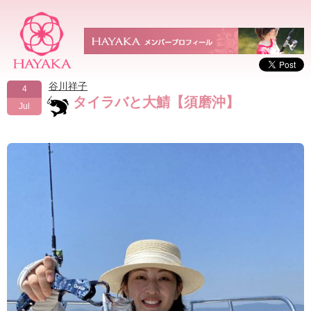
谷川祥子
4
タイラバと大鯖【須磨沖】
Jul