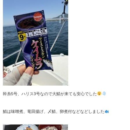
幹糸5号、ハリス3号なので大鯖が来ても安心でした
鯖は味噌煮、竜田揚げ、〆鯖、卵煮付などなどしました