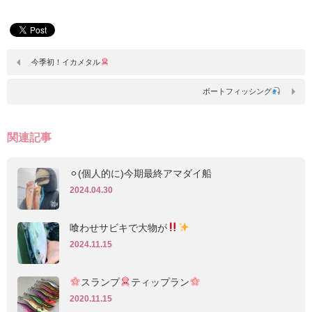
今季初！イカメタル
ボートフィッシング‪
関連記事
⚪︎(個人的に)今期最終アマダイ船
2024.04.30
喰わせサビキで大物が
2024.11.15
スランプ
ティップラン
2020.11.15