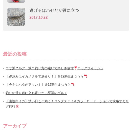
逃げるはハゼだが役に立つ
2017.10.22
最近の投稿
エサ派？ルアー派？釣り方の違いで楽しさ倍増
ロックフィッシュ
【夕涼みはイカメタルで決まり！】＠12期生まつうら
【今キジハタがアツい！】＠12期生まつうら
釣りの帰り道に立ち寄りたい至福のグルメ
【山陰白イカ】渋い日こそ効く！ロングステイ＆カラーローテーションで攻略オモリ
グ釣行
アーカイブ