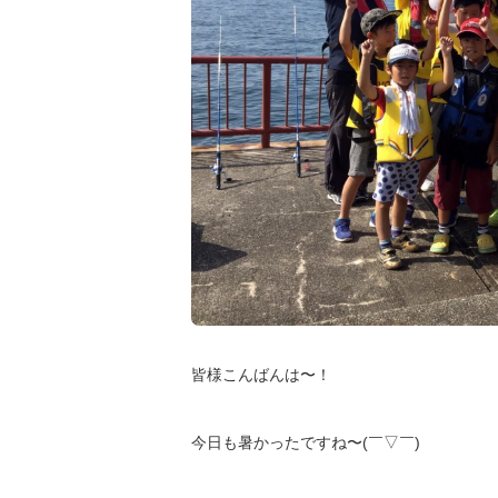
皆様こんばんは〜！
今日も暑かったですね〜(￣▽￣)