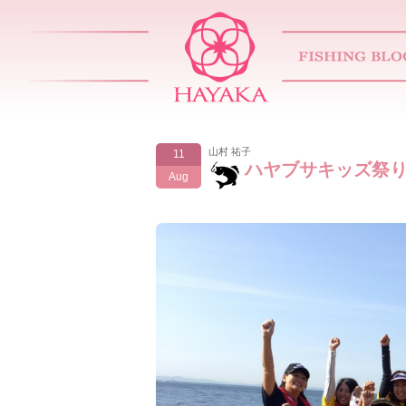
山村 祐子
11
ハヤブサキッズ祭り
Aug