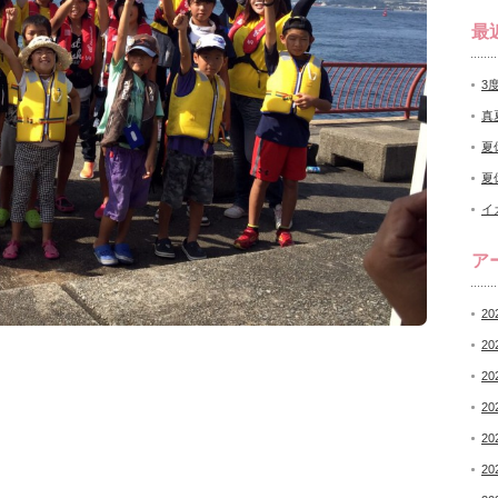
最
3
真
夏
夏
イ
ア
20
20
20
20
20
20