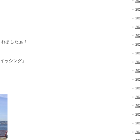
20
20
20
20
20
されましたぁ！
20
20
フイッシング」
20
20
20
20
20
20
20
20
20