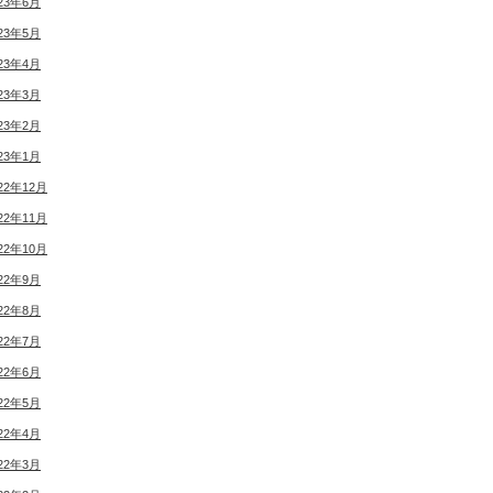
23年6月
23年5月
23年4月
23年3月
23年2月
23年1月
22年12月
22年11月
22年10月
22年9月
22年8月
22年7月
22年6月
22年5月
22年4月
22年3月