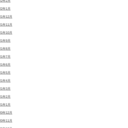
22年2月
22年1月
21年12月
21年11月
21年10月
21年9月
21年8月
21年7月
21年6月
21年5月
21年4月
21年3月
21年2月
21年1月
20年12月
20年11月