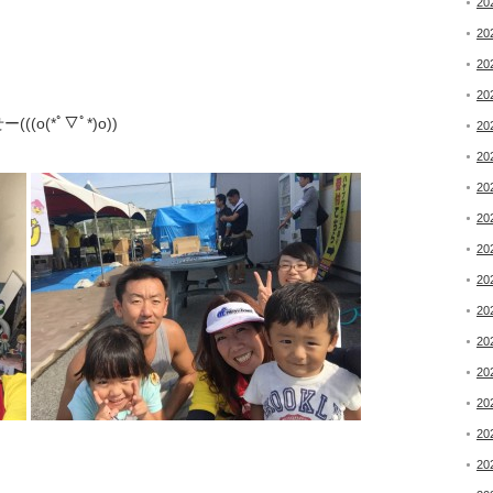
20
20
20
20
(*ﾟ▽ﾟ*)o))
20
20
20
20
20
20
20
20
20
20
20
20