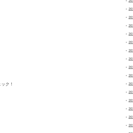
20
20
20
20
20
20
20
20
20
20
ェック！
20
20
20
20
20
20