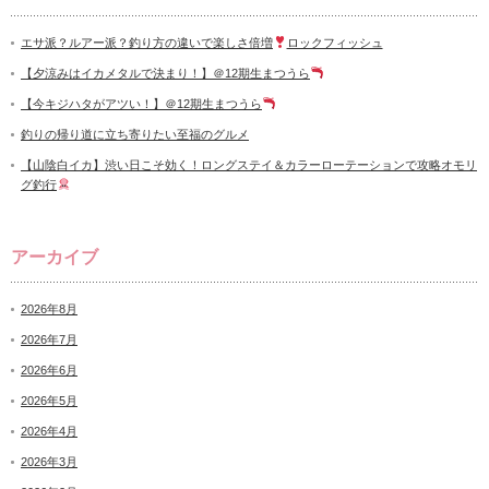
エサ派？ルアー派？釣り方の違いで楽しさ倍増
ロックフィッシュ
【夕涼みはイカメタルで決まり！】＠12期生まつうら
【今キジハタがアツい！】＠12期生まつうら
釣りの帰り道に立ち寄りたい至福のグルメ
【山陰白イカ】渋い日こそ効く！ロングステイ＆カラーローテーションで攻略オモリ
グ釣行
アーカイブ
2026年8月
2026年7月
2026年6月
2026年5月
2026年4月
2026年3月