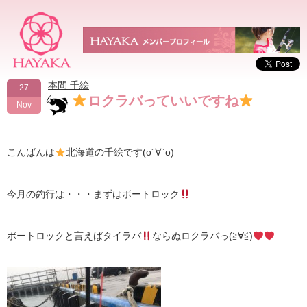
本間 千絵
27
ロクラバっていいですね
Nov
こんばんは
北海道の千絵です(о´∀`о)
今月の釣行は・・・まずはボートロック
ボートロックと言えばタイラバ
ならぬロクラバっ(≧∀≦)