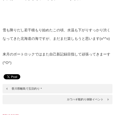
雪も降りだし若干積もり始めたこの頃、水温も下がりすっかり渋く
なってきた北海道の海ですが、まだまだ楽しもうと思います(o^^o)
来月のボートロックではまた自己新記録目指して頑張ってきまーす
(^O^)
香川県離島で五目釣り＊
カワハギ船釣り体験イベント