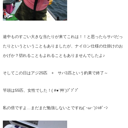
途中ものすごい大きな当たりが来てこれは！！と思ったらサバだっ
たりというということもありましたが、ナイロン仕様の仕掛けのお
かげか？切れることもよれることもありませんでしたよ♪
そしてこの日はアジ25匹 + サバ1匹という釣果で終了～
竿頭は55匹、女性でした！( #●´艸`)ﾌﾟﾌﾟﾌﾟ
私の倍ですよ…まだまだ勉強しないとですね(´･ω･`)ｼｮﾎﾞｰﾝ