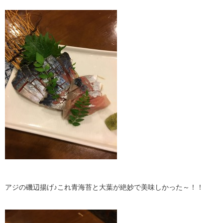
アジの磯辺揚げ♪これ青海苔と大葉が絶妙で美味しかった～！！