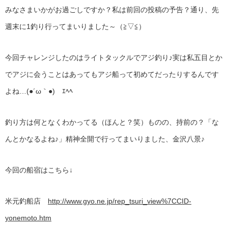
みなさまいかがお過ごしですか？私は前回の投稿の予告？通り、先
週末に1釣り行ってまいりました～（≧▽≦）
今回チャレンジしたのはライトタックルでアジ釣り♪実は私五目とか
でアジに会うことはあってもアジ船って初めてだったりするんです
よね…(●´ω｀●)ゞｴﾍﾍ
釣り方は何となくわかってる（ほんと？笑）ものの、持前の？「な
んとかなるよね♪」精神全開で行ってまいりました、金沢八景♪
今回の船宿はこちら↓
米元釣船店
http://www.gyo.ne.jp/rep_tsuri_view%7CCID-
yonemoto.htm