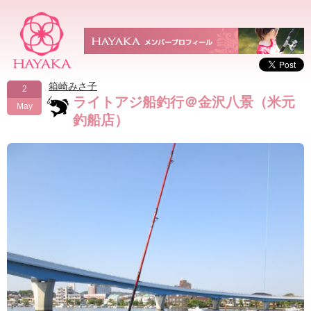
箱崎みさ子
2
ライトアジ船釣行＠金沢八景（米元
May
釣船店）