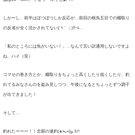
しかーし、前半はぽつぽつしか反応が…前回の根魚五目での棚取り
の反省が全く活かされてない(´ﾍ｀；)ｳｰﾑ…
「私のところには魚がいない！」…なんて言い訳通用しないですよ
ね、ハイ（笑）
コマセの巻き方とか、棚取りをちょっと高くしたり低くしたり、釣
れてるみなさんのを盗み見しつつ、午後になるとちょっとずつ調子
が出てきました！
そして…
釣れたーーー！！念願の連釣(๑˃̵ᴗ˂̵)و ﾖｼ!