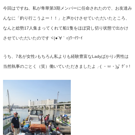
今回はですね、私が隼華第3期メンバーに任命されたので、お友達み
んなに「釣り行こうよー！！」と声かけさせていただいたところ、
なんと総勢17人集まってくれて船1隻をほぼ貸し切り状態で出かけ
させていただいたのですヾ(●´∀｀○)ﾜｰｲﾜｰｲ
うち、7名が女性♪もちろん私よりも経験豊富なLadyばかり♪男性は
当然執事のごとく（笑）働いていただきましたよ╭( ・ㅂ・)و ̑̑ ｸﾞｯ !