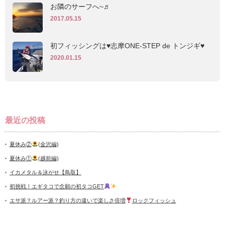
お隣のサーフへ~♬
2017.05.15
初フィッシングは♥志摩ONE-STEP de トンジギ♥
2020.01.15
最近の投稿
夏休み②
(金沢編)
夏休み①
(越前編)
イカメタル＆泳がせ【鳥取】
初挑戦！エギタコで念願の初タコGET
エサ派？ルアー派？釣り方の違いで楽しさ倍増
ロックフィッシュ