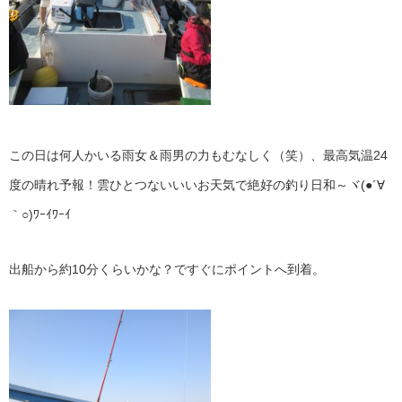
この日は何人かいる雨女＆雨男の力もむなしく（笑）、最高気温24
度の晴れ予報！雲ひとつないいいお天気で絶好の釣り日和～ヾ(●´∀
｀○)ﾜｰｲﾜｰｲ
出船から約10分くらいかな？ですぐにポイントへ到着。