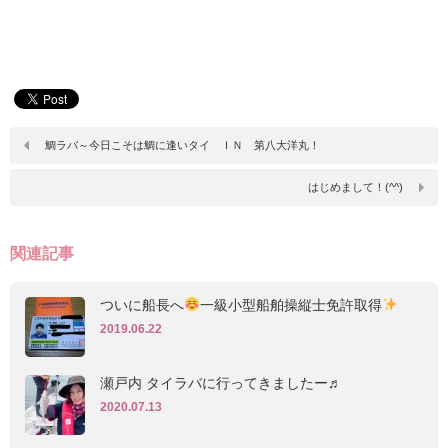
鯛ラバ～今日こそは鯛に逢いタイ ＩＮ 第八大洋丸！
はじめまして！(^^)
関連記事
ついに船長へ
一級小型船舶操縦士免許取得
2019.06.22
瀬戸内 タイラバに行ってきましたー♬︎
2020.07.13