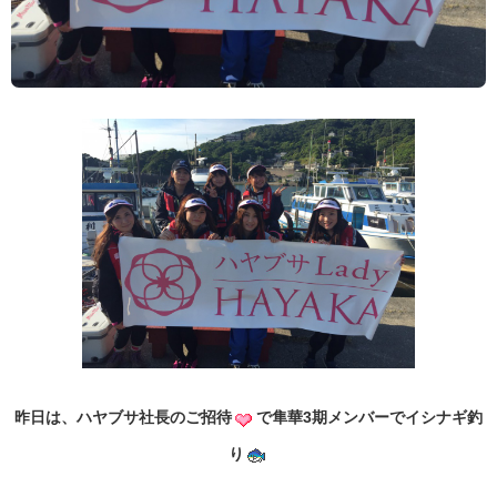
昨日は、ハヤブサ社長のご招待
で隼華3期メンバーでイシナギ釣
り