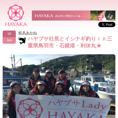
鈴木あかね
18
ハヤブサ社長とイシナギ釣りｉｎ三
Jun
重県鳥羽市・石鏡港・利休丸★