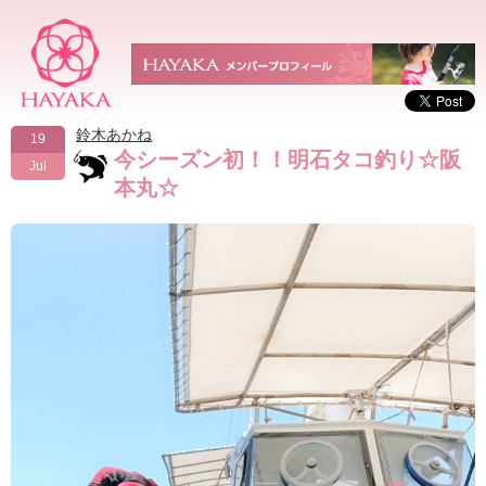
鈴木あかね
19
今シーズン初！！明石タコ釣り☆阪
Jul
本丸☆