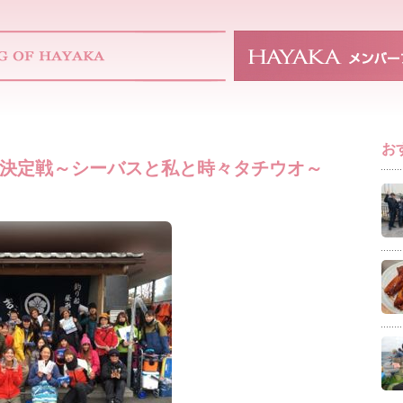
お
王決定戦～シーバスと私と時々タチウオ～