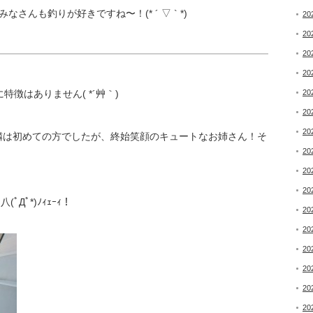
んも釣りが好きですね〜！(* ´ ▽ ` *)
20
20
20
20
徴はありません( *´艸｀)
20
20
20
隣は初めての方でしたが、終始笑顔のキュートなお姉さん！そ
20
20
20
ﾟДﾟ*)ﾉｨｪｰｨ！
20
20
20
20
20
20