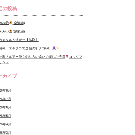
近の投稿
休み②
(金沢編)
休み①
(越前編)
カメタル＆泳がせ【鳥取】
挑戦！エギタコで念願の初タコGET
サ派？ルアー派？釣り方の違いで楽しさ倍増
ロックフ
ッシュ
ーカイブ
26年8月
26年7月
26年6月
26年5月
26年4月
26年3月