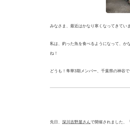
みなさま、最近はかなり寒くなってきてい
私は、釣った魚を食べるようになって、か
ね！
どうも！隼華3期メンバー、千葉県の神谷ですm
先日、
深川吉野屋さん
で開催されました、「