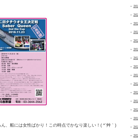
20
20
20
20
20
20
20
20
20
20
20
20
20
20
、船には女性ばかり！この時点でかなり楽しい！( *´艸｀)
20
20