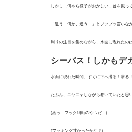
しかし…何やら様子がおかしい…首を振っ
「違う…何か、違う…」とブツブツ言いな
周りの注目を集めながら、水面に現れたの
シーバス！しかもデカイ！(
水面に現れた瞬間、すぐに下へ潜る！潜る
たぶん、ニヤニヤしながら巻いていたと思
(あっ…フック細軸のやつだ…)
(フッキング甘かったかな？)