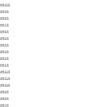
20年10月
20年9月
20年8月
20年7月
20年6月
20年5月
20年4月
20年3月
20年2月
20年1月
19年12月
19年11月
19年10月
19年9月
19年8月
19年7月