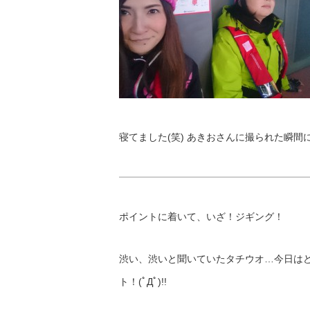
寝てました(笑) あきおさんに撮られた瞬間に起
ポイントに着いて、いざ！ジギング！
渋い、渋いと聞いていたタチウオ…今日は
ト！(ﾟДﾟ)!!