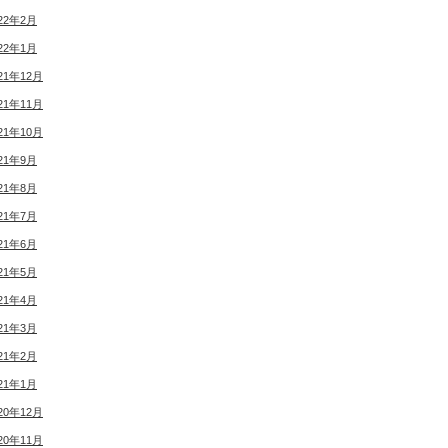
22年2月
22年1月
21年12月
21年11月
21年10月
21年9月
21年8月
21年7月
21年6月
21年5月
21年4月
21年3月
21年2月
21年1月
20年12月
20年11月