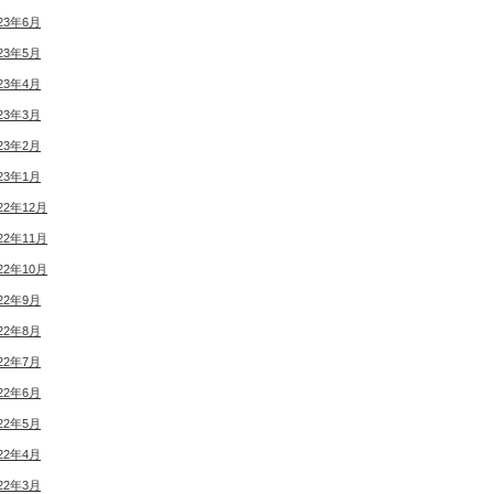
23年6月
23年5月
23年4月
23年3月
23年2月
23年1月
22年12月
22年11月
22年10月
22年9月
22年8月
22年7月
22年6月
22年5月
22年4月
22年3月