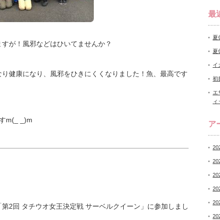
最
夏
ますが！風邪などはひいてませんか？
夏
イ
なり健康になり、風邪をひきにくくなりました！魚、最高です
初
エ
ィ
(_ _)m
ア
20
20
20
20
20
第2回 タチウオ女王決定戦 サーベルクイーン」に参加しまし
20