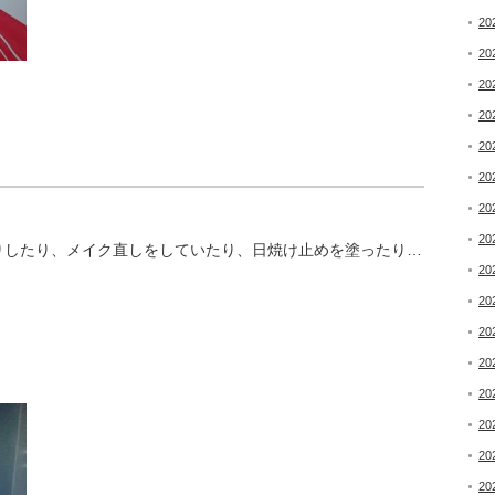
20
20
20
20
20
20
20
20
りしたり、メイク直しをしていたり、日焼け止めを塗ったり…
20
20
20
20
20
20
20
20