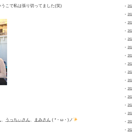
うこで私は張り切ってました(笑)
20
20
20
20
20
20
20
20
20
20
20
20
！
20
20
ん
、
うっちぃさん
、
まみさん
( *・ω・)ノ
20
20