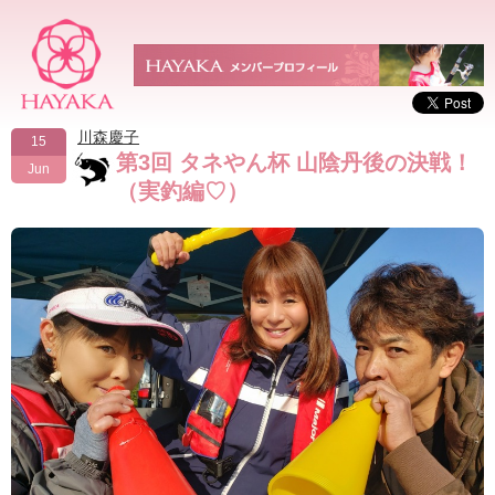
川森慶子
15
第3回 タネやん杯 山陰丹後の決戦！
Jun
（実釣編♡）