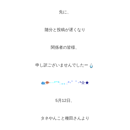
先に、
随分と投稿が遅くなり
関係者の皆様、
申し訳ございませんでしたー
･･*’“
*:.｡
｡
.:*･゜ﾟ･
*
☆★
5月12日、
タネやんこと種田さんより