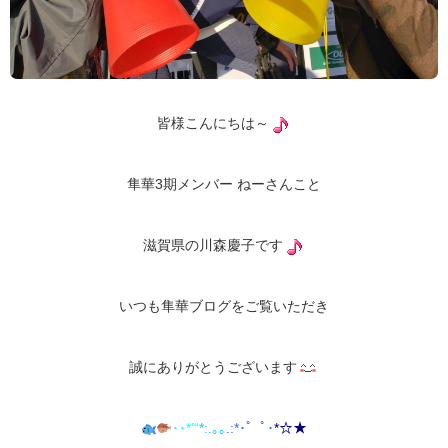
皆様こんにちは～
隼華3期メンバー ねーさんこと
滋賀県の川森慶子です
いつも隼華ブログをご覧いただき
誠にありがとうございます
･･*’“
*:.｡
｡
.:*･゜ﾟ･
*
☆★