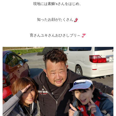
現地には素鰤’sさんをはじめ、
知ったお顔がたくさん
育さんユキさんおひさしブリ～