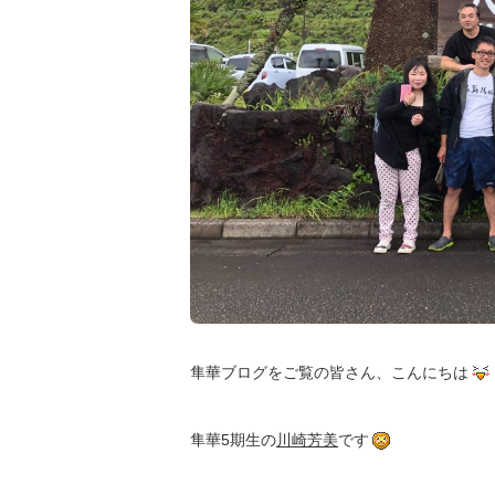
隼華ブログをご覧の皆さん、こんにちは
隼華5期生の
川崎芳美
です