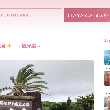
お
遠征
～観光編～