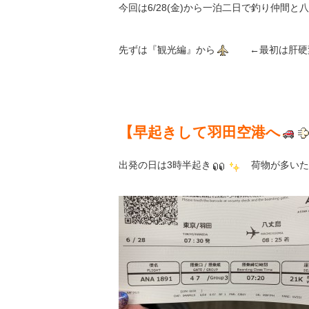
今回は6/28(金)から一泊二日で釣り仲間
先ずは『観光編』から
←最初は肝硬変
【早起きして羽田空港へ
出発の日は3時半起き
荷物が多いた