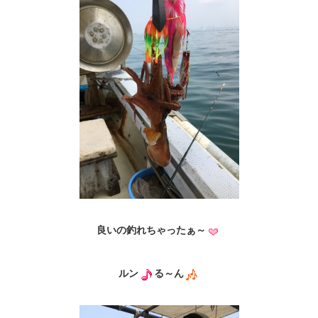
良いの釣れちゃったぁ～
ルン
る～ん