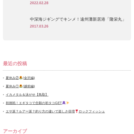
2022.02.28
中深海ジギングでキンメ！遠州灘新居港「隆栄丸」
2017.03.26
最近の投稿
夏休み②
(金沢編)
夏休み①
(越前編)
イカメタル＆泳がせ【鳥取】
初挑戦！エギタコで念願の初タコGET
エサ派？ルアー派？釣り方の違いで楽しさ倍増
ロックフィッシュ
アーカイブ