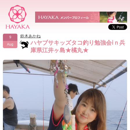
鈴木あかね
9
ハヤブサキッズタコ釣り勉強会ⅰｎ兵
Aug
庫県江井ヶ島★橘丸★