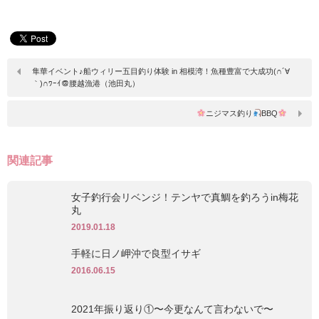
隼華イベント♪船ウィリー五目釣り体験 in 相模湾！魚種豊富で大成功(∩´∀
｀)∩ﾜｰｲ＠腰越漁港（池田丸）
ニジマス釣り
BBQ
関連記事
女子釣行会リベンジ！テンヤで真鯛を釣ろうin梅花
丸
2019.01.18
手軽に日ノ岬沖で良型イサギ
2016.06.15
2021年振り返り①〜今更なんて言わないで〜