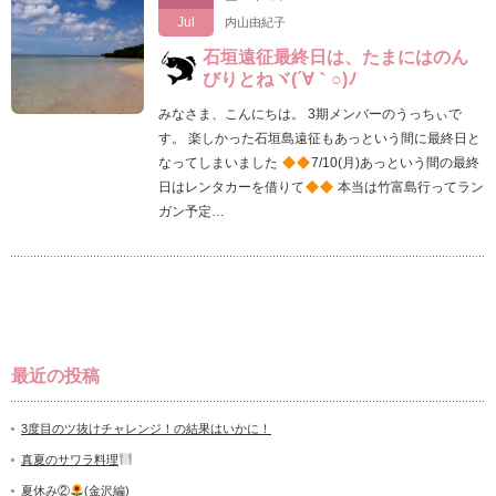
Jul
内山由紀子
石垣遠征最終日は、たまにはのん
びりとねヾ(´∀｀○)ﾉ
みなさま、こんにちは。 3期メンバーのうっちぃで
す。 楽しかった石垣島遠征もあっという間に最終日と
なってしまいました
7/10(月)あっという間の最終
日はレンタカーを借りて
本当は竹富島行ってラン
ガン予定…
最近の投稿
3度目のツ抜けチャレンジ！の結果はいかに！
真夏のサワラ料理
夏休み②
(金沢編)