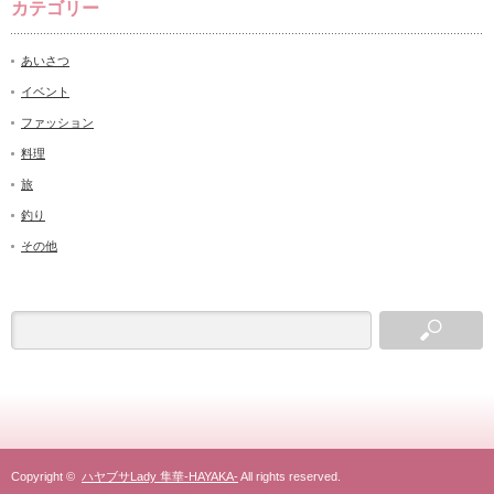
カテゴリー
あいさつ
イベント
ファッション
料理
旅
釣り
その他
Copyright ©
ハヤブサLady 隼華-HAYAKA-
All rights reserved.