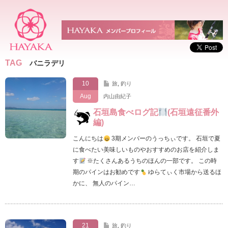
TAG
バニラデリ
10
旅
,
釣り
Aug
内山由紀子
石垣島食べログ記
(石垣遠征番外
編)
こんにちは
3期メンバーのうっちぃです。 石垣で夏
に食べたい美味しいものやおすすめのお店を紹介しま
す
※たくさんあるうちのほんの一部です。 この時
期のパインはお勧めです
ゆらてぃく市場から送るほ
かに、 無人のパイン…
21
旅
,
釣り