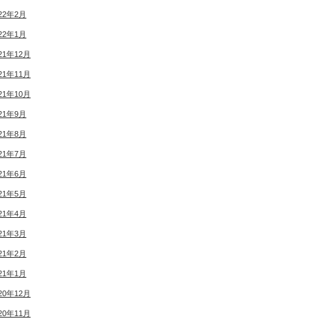
22年2月
22年1月
21年12月
21年11月
21年10月
21年9月
21年8月
21年7月
21年6月
21年5月
21年4月
21年3月
21年2月
21年1月
20年12月
20年11月