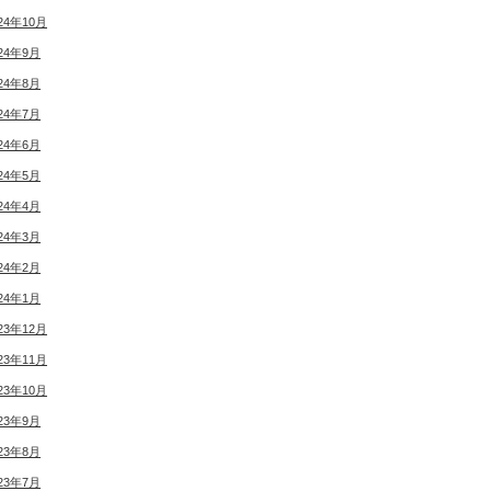
24年10月
24年9月
24年8月
24年7月
24年6月
24年5月
24年4月
24年3月
24年2月
24年1月
23年12月
23年11月
23年10月
23年9月
23年8月
23年7月