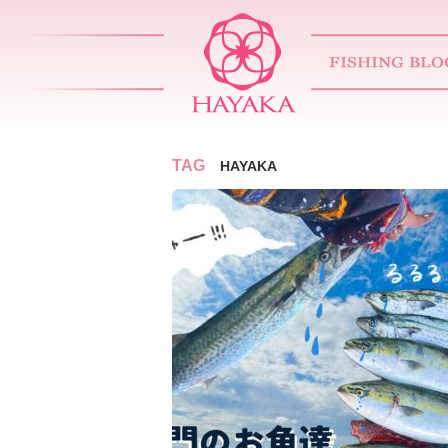
TAG
HAYAKA