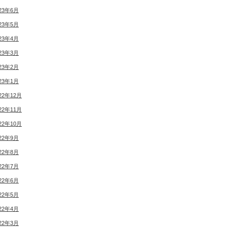
23年6月
23年5月
23年4月
23年3月
23年2月
23年1月
22年12月
22年11月
22年10月
22年9月
22年8月
22年7月
22年6月
22年5月
22年4月
22年3月