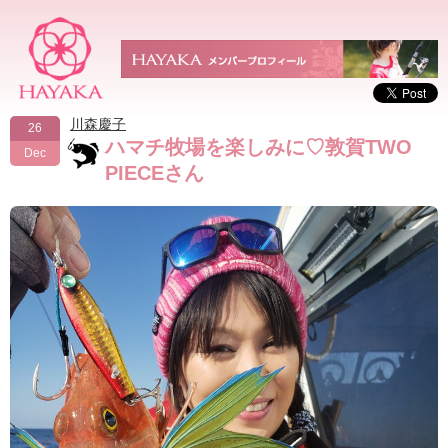
川森慶子
26
ハマチ牧場を楽しみに♡敦賀TWO
Dec
PIECEさん