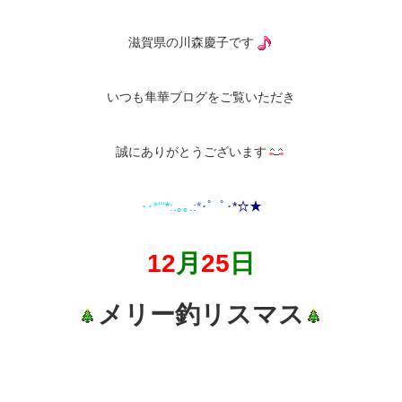
滋賀県の川森慶子です
いつも隼華ブログをご覧いただき
誠にありがとうございます
･･*’“
*:.｡
｡
.:*･゜ﾟ･
*
☆★
12
月
25
日
メリー釣リスマス