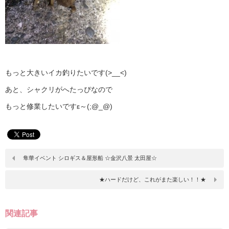
もっと大きいイカ釣りたいです(>__<)
あと、シャクリがへたっぴなので
もっと修業したいですε～(;@_@)
隼華イベント シロギス＆屋形船 ☆金沢八景 太田屋☆
★ハードだけど、これがまた楽しい！！★
関連記事