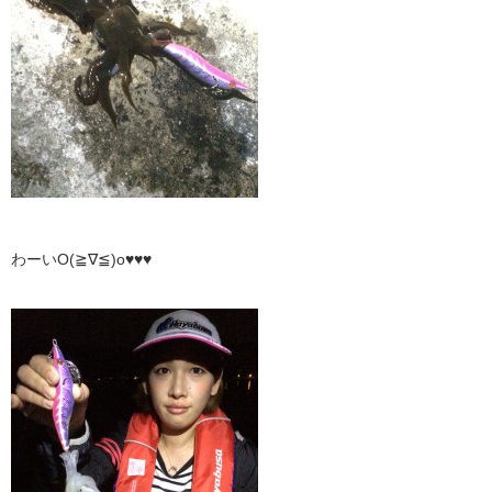
わーいO(≧∇≦)o♥♥♥