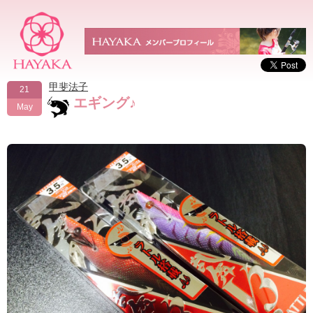
甲斐法子
21
エギング♪
May