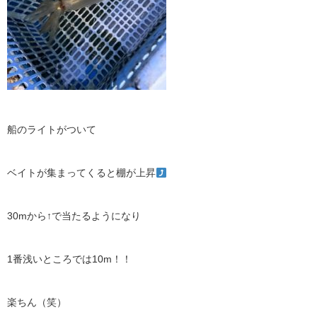
船のライトがついて
ベイトが集まってくると棚が上昇
30m
から
↑
で当たるようになり
1
番浅いところでは
10m
！！
楽ちん（笑）