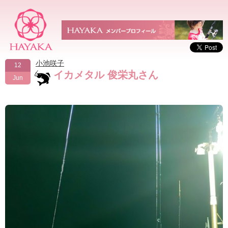
小池咲子
12
イカメタル 俊栄丸さん
Jun