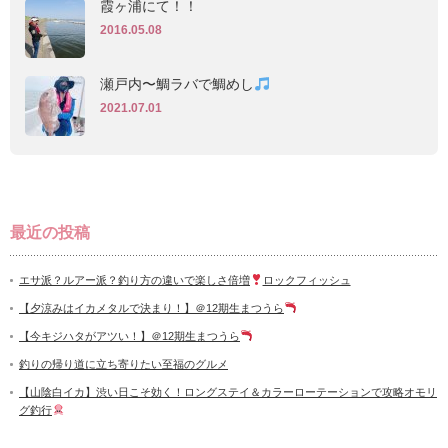
霞ヶ浦にて！！
2016.05.08
瀬戸内〜鯛ラバで鯛めし
2021.07.01
最近の投稿
エサ派？ルアー派？釣り方の違いで楽しさ倍増
ロックフィッシュ
【夕涼みはイカメタルで決まり！】＠12期生まつうら
【今キジハタがアツい！】＠12期生まつうら
釣りの帰り道に立ち寄りたい至福のグルメ
【山陰白イカ】渋い日こそ効く！ロングステイ＆カラーローテーションで攻略オモリ
グ釣行