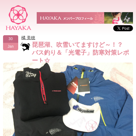
橘 美穂
30
琵琶湖、吹雪いてますけど～！？
Jan
バス釣り＆「光電子」防寒対策レポ
ート☆