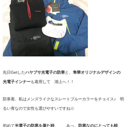
先日Getした
ハヤブサ光電子の防寒
と、
隼華オリジナルデザインの
光電子インナー
も着用して 湖上へ！！
防寒着、私はメンズライクなスレートブルーカラーをチョイス♪ 明
るい青なので女性も選びやすいですね☆
初めて
光電子の防寒を着た時
、 あっ、
防寒なのにとっても軽