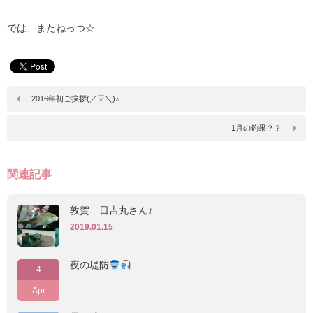
では、またねっつ☆
2016年初ご挨拶(／▽＼)♪
1月の釣果？？
関連記事
敦賀 日吉丸さん♪
2019.01.15
夜の堤防
4
Apr