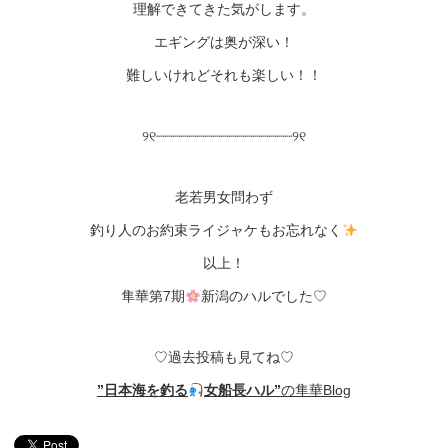
理解できてきた気がします。
エギングは奥が深い！
難しいけれどそれも楽しい！！
୨୧┈┈┈┈┈┈┈┈┈┈┈┈┈┈┈┈┈୨୧
老若男女問わず
釣り人のお約束ライジャケもお忘れなく
以上！
隼華第7期
新潟のハルでした♡
♡過去投稿も見てね♡
”日本海を釣る
女船長ハル”
の隼華Blog