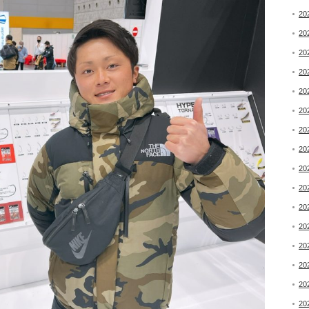
20
20
20
20
20
20
20
20
20
20
20
20
20
20
20
20