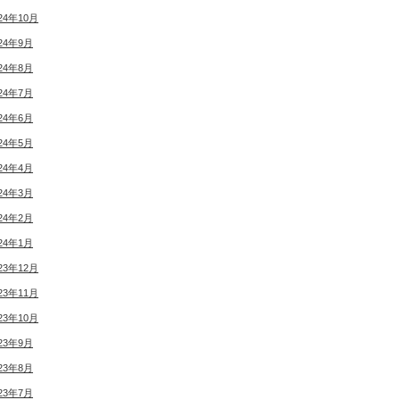
24年10月
24年9月
24年8月
24年7月
24年6月
24年5月
24年4月
24年3月
24年2月
24年1月
23年12月
23年11月
23年10月
23年9月
23年8月
23年7月