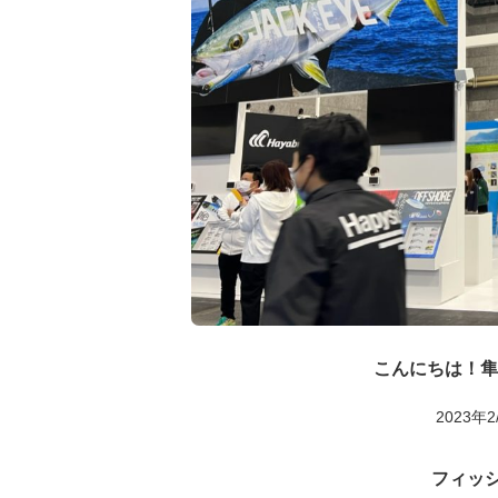
こんにちは！隼
2023年
フィッシ