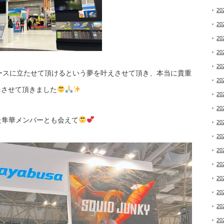
20
20
20
20
20
ースに立たせて頂けるという夢を叶えさせて頂き、本当に貴重
20
をさせて頂きました
20
20
た隼華メンバーとも会えて
20
20
20
20
20
20
20
20