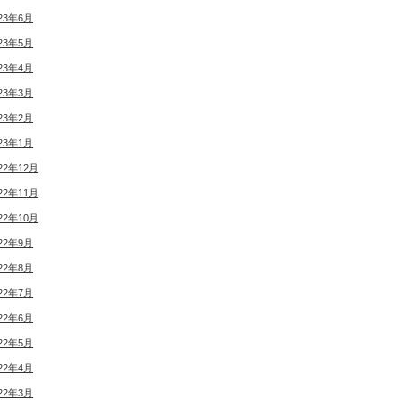
23年6月
23年5月
23年4月
23年3月
23年2月
23年1月
22年12月
22年11月
22年10月
22年9月
22年8月
22年7月
22年6月
22年5月
22年4月
22年3月