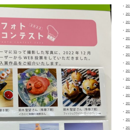
20
20
20
20
20
20
20
20
20
20
20
20
20
20
20
20