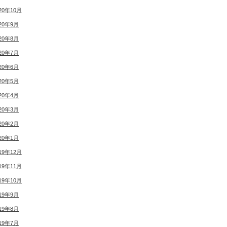
20年10月
20年9月
20年8月
20年7月
20年6月
20年5月
20年4月
20年3月
20年2月
20年1月
19年12月
19年11月
19年10月
19年9月
19年8月
19年7月