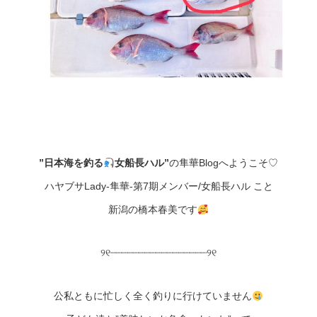
”日本海を釣る
女船長ハル”
の隼華Blogへようこそ♡
ハヤブサLady-隼華-第7期メンバー/女船長ハル こと
新潟の橋本春美です
୨୧┈┈┈┈┈┈┈┈┈┈┈┈┈┈┈┈┈୨୧
公私ともに忙しく全く釣りに行けていません