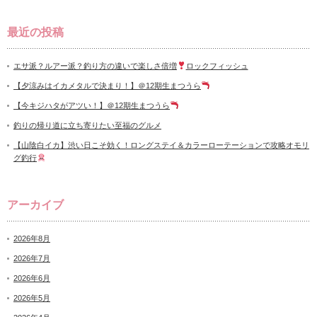
最近の投稿
エサ派？ルアー派？釣り方の違いで楽しさ倍増
ロックフィッシュ
【夕涼みはイカメタルで決まり！】＠12期生まつうら
【今キジハタがアツい！】＠12期生まつうら
釣りの帰り道に立ち寄りたい至福のグルメ
【山陰白イカ】渋い日こそ効く！ロングステイ＆カラーローテーションで攻略オモリ
グ釣行
アーカイブ
2026年8月
2026年7月
2026年6月
2026年5月