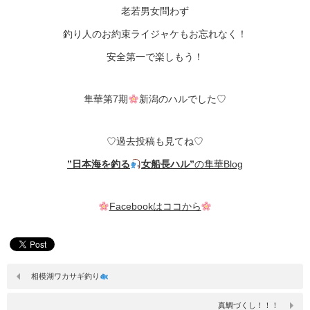
老若男女問わず
釣り人のお約束ライジャケもお忘れなく！
安全第一で楽しもう！
隼華第7期
新潟のハルでした♡
♡過去投稿も見てね♡
”日本海を釣る
女船長ハル”
の隼華Blog
Facebookはココから
相模湖ワカサギ釣り
真鯛づくし！！！