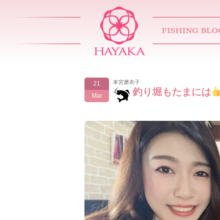
本宮磨衣子
21
釣り堀もたまには
Mar