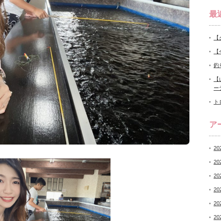
最
【
【
釣
【
ー
ト
ア
20
20
20
20
20
20