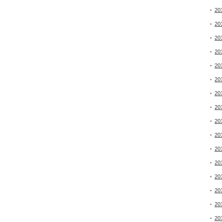
20
20
20
20
20
20
20
20
20
20
20
20
20
20
20
20