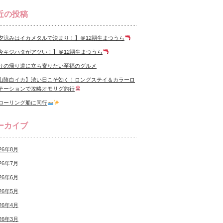
近の投稿
夕涼みはイカメタルで決まり！】＠12期生まつうら
今キジハタがアツい！】＠12期生まつうら
りの帰り道に立ち寄りたい至福のグルメ
山陰白イカ】渋い日こそ効く！ロングステイ＆カラーロ
テーションで攻略オモリグ釣行
ローリング船に同行
ーカイブ
26年8月
26年7月
26年6月
26年5月
26年4月
26年3月