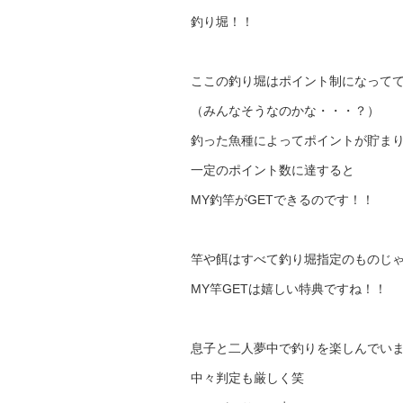
釣り堀！！
ここの釣り堀はポイント制になって
（みんなそうなのかな・・・？）
釣った魚種によってポイントが貯ま
一定のポイント数に達すると
MY釣竿がGETできるのです！！
竿や餌はすべて釣り堀指定のものじ
MY竿GETは嬉しい特典ですね！！
息子と二人夢中で釣りを楽しんでい
中々判定も厳しく笑