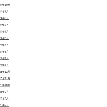
24年10月
24年9月
24年8月
24年7月
24年6月
24年5月
24年4月
24年3月
24年2月
24年1月
23年12月
23年11月
23年10月
23年9月
23年8月
23年7月