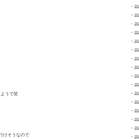
20
20
20
20
20
20
20
20
20
20
たようで笑
20
20
20
20
20
に行けそうなので
20