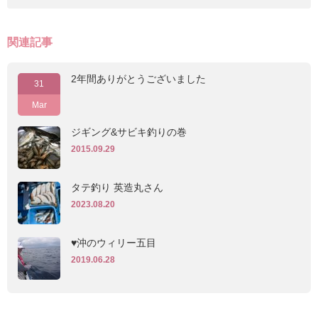
関連記事
2年間ありがとうございました
31
Mar
ジギング&サビキ釣りの巻
2015.09.29
タテ釣り 英造丸さん
2023.08.20
♥️沖のウィリー五目
2019.06.28