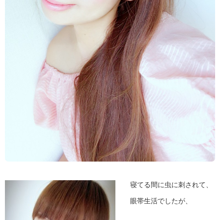
寝てる間に虫に刺されて、
眼帯生活でしたが、