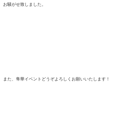
お騒がせ致しました。
また、隼華イベントどうぞよろしくお願いいたします！