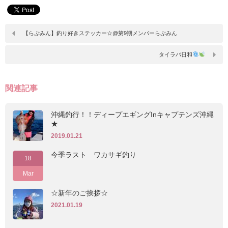
【らぷみん】釣り好きステッカー☆@第9期メンバーらぷみん
タイラバ日和
関連記事
沖縄釣行！！ディープエギングInキャプテンズ沖縄
★
2019.01.21
今季ラスト ワカサギ釣り
18
Mar
☆新年のご挨拶☆
2021.01.19