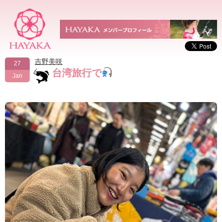
吉野美咲
27
台湾旅行で
Jan