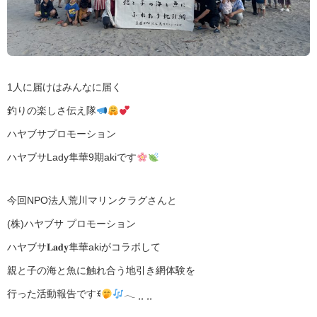
1人に届けはみんなに届く
釣りの楽しさ伝え隊
ハヤブサプロモーション
ハヤブサLady隼華9期akiです
今回NPO法人荒川マリンクラグさんと
(株)ハヤブサ プロモーション
ハヤブサ𝐋𝐚𝐝𝐲隼華akiがコラボして
親と子の海と魚に触れ合う地引き網体験を
行った活動報告ですꉂ
𓂃 ⸒⸒ ⸒⸒