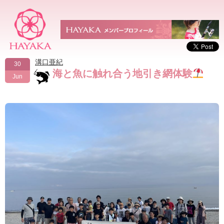
溝口亜紀
30
海と魚に触れ合う地引き網体験
Jun