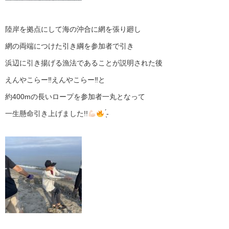
陸岸を拠点にして海の沖合に網を張り廻し
網の両端につけた引き綱を参加者で引き
浜辺に引き揚げる漁法であることが説明された後
えんやこらー‼︎えんやこらー‼︎と
約400mの長いロープを参加者一丸となって
一生懸命引き上げました!!
̖́-