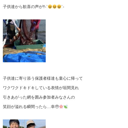
子供達から歓喜の声が‼︎-`
´-
子供達に寄り添う保護者様達も童心に帰って
ワクワクドキドキしている表情が垣間見れ
引きあがった網を囲み参加者みなさんの
笑顔が溢れる瞬間ったら…幸🥹