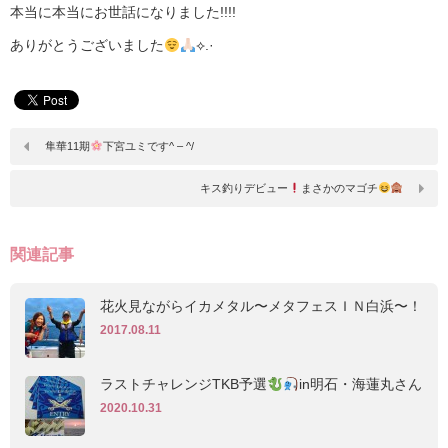
本当に本当にお世話になりました!!!!
ありがとうございました
⟡.·
隼華11期
下宮ユミです^ – ^/
キス釣りデビュー
まさかのマゴチ
関連記事
花火見ながらイカメタル〜メタフェスＩＮ白浜〜！
2017.08.11
ラストチャレンジTKB予選
in明石・海蓮丸さん
2020.10.31