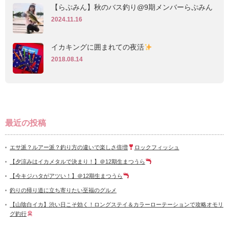
【らぷみん】秋のバス釣り@9期メンバーらぷみん
2024.11.16
イカキングに囲まれての夜活
2018.08.14
最近の投稿
エサ派？ルアー派？釣り方の違いで楽しさ倍増
ロックフィッシュ
【夕涼みはイカメタルで決まり！】＠12期生まつうら
【今キジハタがアツい！】＠12期生まつうら
釣りの帰り道に立ち寄りたい至福のグルメ
【山陰白イカ】渋い日こそ効く！ロングステイ＆カラーローテーションで攻略オモリ
グ釣行