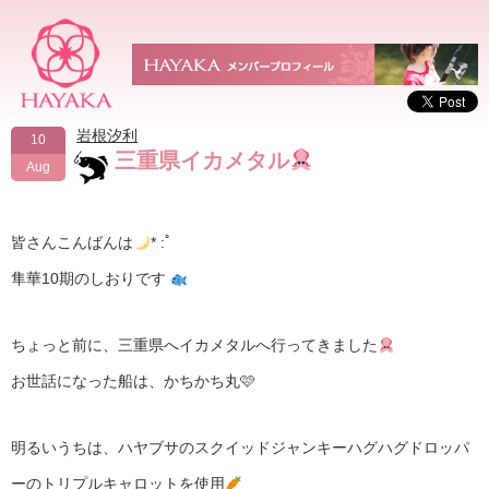
岩根汐利
10
三重県イカメタル
Aug
皆さんこんばんは
* :ﾟ
隼華10期のしおりです ‪
ちょっと前に、三重県へイカメタルへ行ってきました
お世話になった船は、かちかち丸🩷
明るいうちは、ハヤブサのスクイッドジャンキーハグハグドロッパ
ーのトリプルキャロットを使用