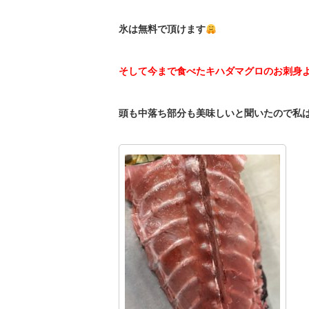
氷は無料で頂けます
そして今まで食べたキハダマグロのお刺身
頭も中落ち部分も美味しいと聞いたので私