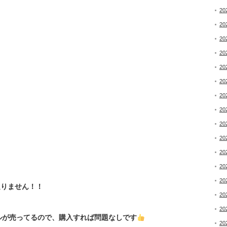
20
20
20
20
20
20
20
20
20
20
20
20
20
足りません！！
20
20
ルが売ってるので、購入すれば問題なしです
20