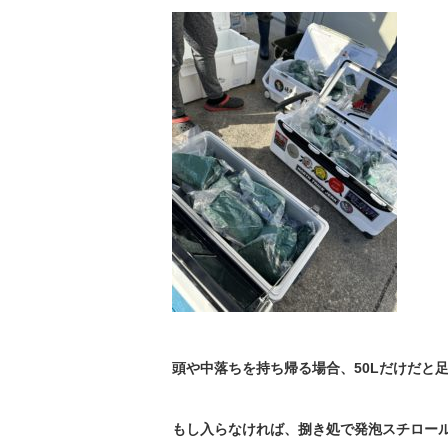
頭や中落ちを持ち帰る場合、50Lだけだと
もし入らなければ、捌き処で発泡スチロー