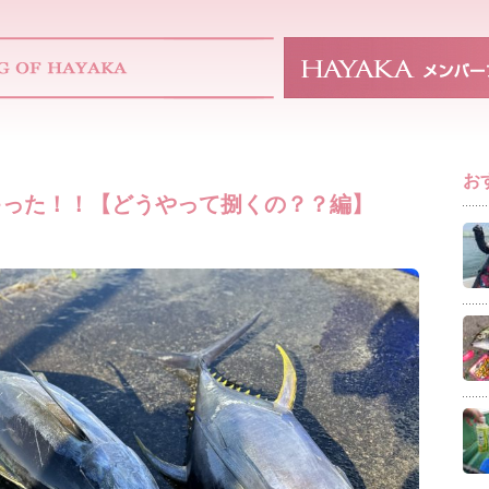
お
ゃった！！【どうやって捌くの？？編】