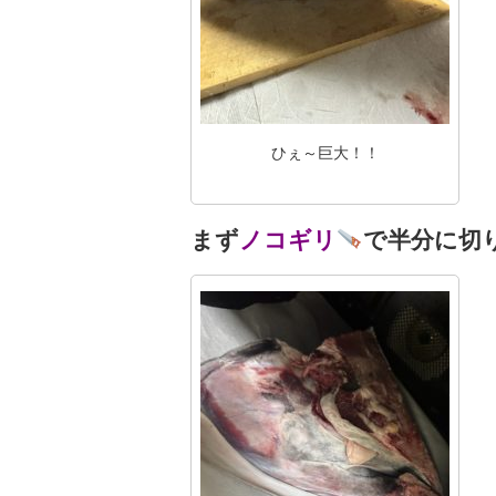
ひぇ～巨大！！
まず
ノコギリ
で半分に切