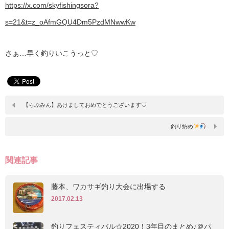
https://x.com/skyfishingsora?
s=21&t=z_oAfmGQU4Dm5PzdMNwwKw
さぁ…早く釣りいこうっと♡
【らぷみん】あけましておめでとうございます♡
釣り納め
関連記事
藤本、ワカサギ釣り大会に出場する
2017.02.13
釣りフェスティバル☆2020！3年目のまとめ♪＠パ