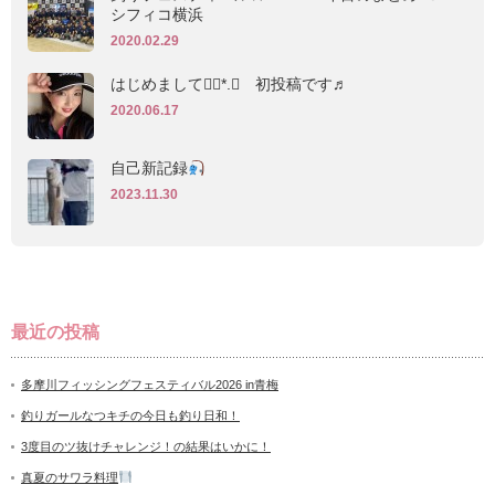
シフィコ横浜
2020.02.29
はじめまして❁⃘*.ﾟ 初投稿です♬
2020.06.17
自己新記録
2023.11.30
最近の投稿
多摩川フィッシングフェスティバル2026 in青梅
釣りガールなつキチの今日も釣り日和！
3度目のツ抜けチャレンジ！の結果はいかに！
真夏のサワラ料理