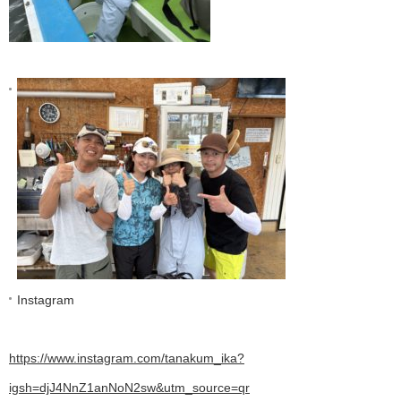
Instagram
https://www.instagram.com/tanakum_ika?
igsh=djJ4NnZ1anNoN2sw&utm_source=qr