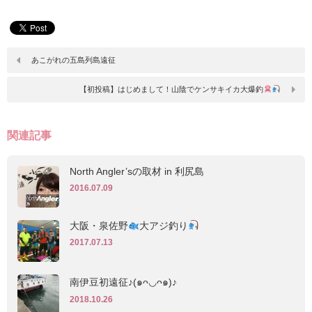
あこがれの五島列島遠征
【初投稿】はじめまして！山陰でケンサキイカ大爆釣
関連記事
North Angler’sの取材 in 利尻島
2016.07.09
大阪・泉佐野
大アジ釣り
2017.07.13
南伊豆初遠征♪(๑ᴖ◡ᴖ๑)♪
2018.10.26