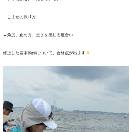
・こませの振り方
→角度、止め方、重さを感じる度合い
修正した基本動作について、合格点が出ます
動
画
プ
レ
ー
ヤ
ー