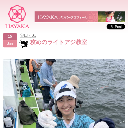
谷口くみ
15
攻めのライトアジ教室
Jun