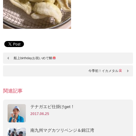
船上birthdayお祝いめで鯛
今季初！イカメタル
関連記事
テナガエビ仕掛けget！
2017.06.25
南九州マグカツリベンジ＆錦江湾