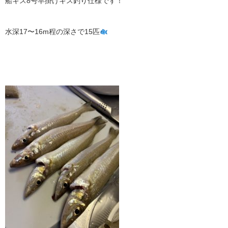
船キス8号早掛けキス釣り仕様です！
水深17〜16m程の深さで15匹