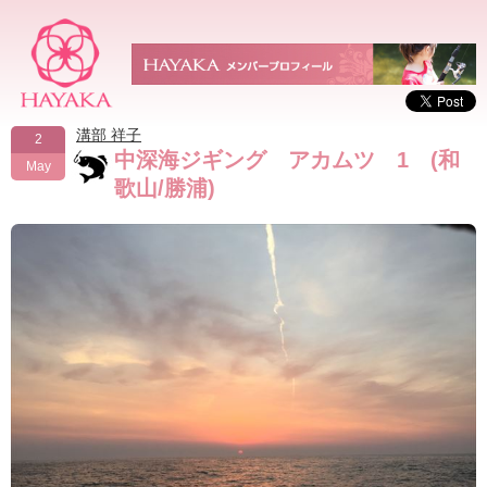
溝部 祥子
2
中深海ジギング アカムツ 1 (和
May
歌山/勝浦)