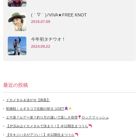
( ´ ▽ ` )ﾉVIVA★FREE KNOT
2016.07.09
今年初タチウオ！
2024.09.22
最近の投稿
イカメタル＆泳がせ【鳥取】
初挑戦！エギタコで念願の初タコGET
エサ派？ルアー派？釣り方の違いで楽しさ倍増
ロックフィッシュ
【夕涼みはイカメタルで決まり！】＠12期生まつうら
【今キジハタがアツい！】＠12期生まつうら