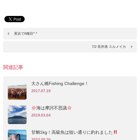
美浜で6種目^ ^
7/2 長井港 スルメイカ
関連記事
大さん橋Fishing Challenge！
2017.07.19
海は摩訶不思議
2019.03.04
甘鯛1kg！高級魚は狙い通りに釣れました
2023.09.30