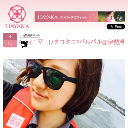
小西栄里子
4
( ´ ▽ ` )ﾉタコタコ♡パルパル@伊勢湾
Jul