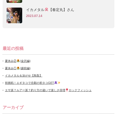
イカメタル
【春定丸】さん
2023.07.14
最近の投稿
夏休み②
(金沢編)
夏休み①
(越前編)
イカメタル＆泳がせ【鳥取】
初挑戦！エギタコで念願の初タコGET
エサ派？ルアー派？釣り方の違いで楽しさ倍増
ロックフィッシュ
アーカイブ