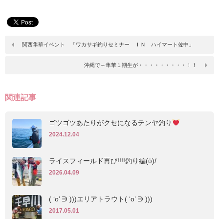
関西隼華イベント 「ワカサギ釣りセミナー ＩＮ ハイマート佐中」
沖縄で～隼華１期生が・・・・・・・・・！！
関連記事
ゴツゴツあたりがクセになるテンヤ釣り
2024.12.04
ライスフィールド再び!!!!釣り編(ϋ)/
2026.04.09
( ‘o’ ∋ )))エリアトラウト( ‘o’ ∋ )))
2017.05.01