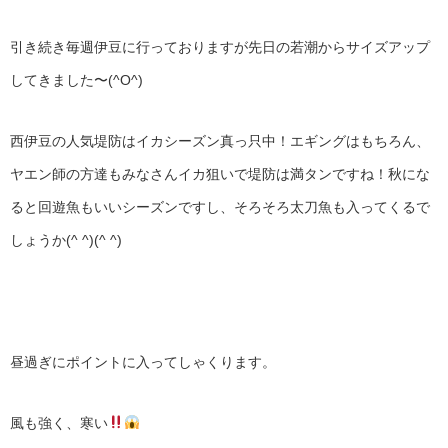
引き続き毎週伊豆に行っておりますが先日の若潮からサイズアップ
してきました〜(^O^)
西伊豆の人気堤防はイカシーズン真っ只中！エギングはもちろん、
ヤエン師の方達もみなさんイカ狙いで堤防は満タンですね！秋にな
ると回遊魚もいいシーズンですし、そろそろ太刀魚も入ってくるで
しょうか(^ ^)(^ ^)
昼過ぎにポイントに入ってしゃくります。
風も強く、寒い