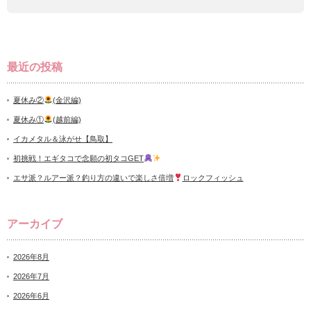
最近の投稿
夏休み②
(金沢編)
夏休み①
(越前編)
イカメタル＆泳がせ【鳥取】
初挑戦！エギタコで念願の初タコGET
エサ派？ルアー派？釣り方の違いで楽しさ倍増
ロックフィッシュ
アーカイブ
2026年8月
2026年7月
2026年6月