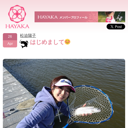
松迫陽子
26
はじめまして
Apr