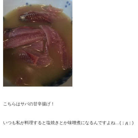
こちらはサバの甘辛揚げ！
いつも私が料理すると塩焼きとか味噌煮になるんですよね…(；д；)