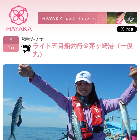
箱崎みさ子
9
ライト五目船釣行＠茅ヶ崎港（一俊
Jun
丸）