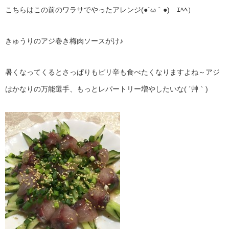
こちらはこの前のワラサでやったアレンジ(●´ω｀●)ゞｴﾍﾍ）
きゅうりのアジ巻き梅肉ソースがけ♪
暑くなってくるとさっぱりもピリ辛も食べたくなりますよね～アジ
はかなりの万能選手、もっとレパートリー増やしたいな( ´艸｀)