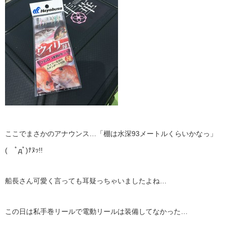
ここでまさかのアナウンス…「棚は水深93メートルくらいかなっ」
( ﾟдﾟ)ﾅﾇｯ!!
船長さん可愛く言っても耳疑っちゃいましたよね…
この日は私手巻リールで電動リールは装備してなかった…