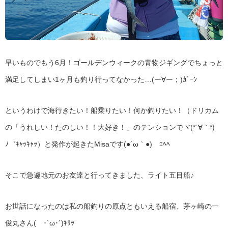
早いものでもう6月！ゴールデンウィークの青物ジギングでちょっと
満足してしまい1ヶ月も釣り行ってなかった…(ー∀ー；)ｶﾞｰﾝ
というわけで海行きたい！船乗りたい！何か釣りたい！（ドリカム
の「うれしい！たのしい！！大好き！」のテンションでヾ(*´∀｀*)
ﾉ゛ｷｬｯｷｬｯ）と発作が起きたMisaです(●´ω｀●)ゞｴﾍﾍ
そこで急遽地元のお友達と行ってきました、ライト五目船♪
お世話になったのは私の船釣りの原点ともいえる船宿、茅ヶ崎の一
俊丸さん( ･`ω･´)ｷﾘｯ