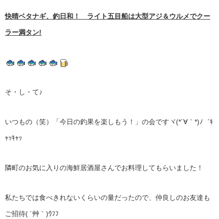
快晴ベタナギ、釣日和！ ライト五目船は大型アジ＆ウルメでクー
ラー満タン!
そ・し・て♪
いつもの（笑）「今日の釣果を楽しもう！」の会ですヾ(*´∀｀*)ﾉ゛ｷ
ｬｯｷｬｯ
隣町のお気に入りの海鮮居酒屋さんでお料理してもらいました！
私たちでは食べきれないくらいの量だったので、仲良しのお友達も
ご招待( ´艸｀)ｳﾌﾌ