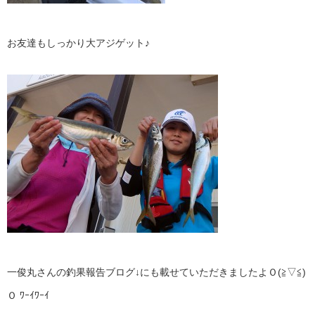
お友達もしっかり大アジゲット♪
一俊丸さんの釣果報告ブログ↓にも載せていただきましたよＯ(≧▽≦)
Ｏ ﾜｰｲﾜｰｲ