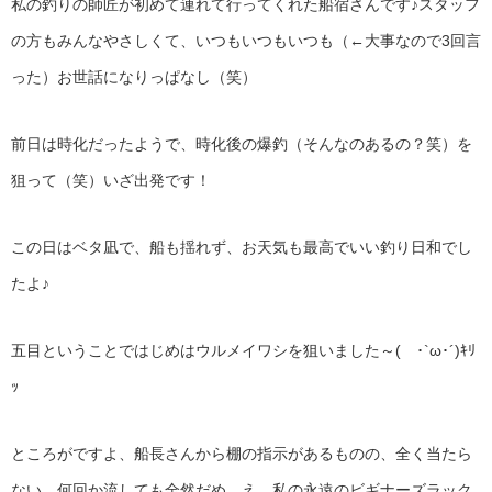
私の釣りの師匠が初めて連れて行ってくれた船宿さんです♪スタッフ
の方もみんなやさしくて、いつもいつもいつも（←大事なので3回言
った）お世話になりっぱなし（笑）
前日は時化だったようで、時化後の爆釣（そんなのあるの？笑）を
狙って（笑）いざ出発です！
この日はベタ凪で、船も揺れず、お天気も最高でいい釣り日和でし
たよ♪
五目ということではじめはウルメイワシを狙いました～( ･`ω･´)ｷﾘ
ｯ
ところがですよ、船長さんから棚の指示があるものの、全く当たら
ない…何回か流しても全然だめ、え、私の永遠のビギナーズラック