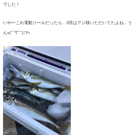
でした！
いやーこれ電動リールだったら…3倍はアジ様いただいてたよね…う
んv(￣∇￣)ﾆﾔｯ