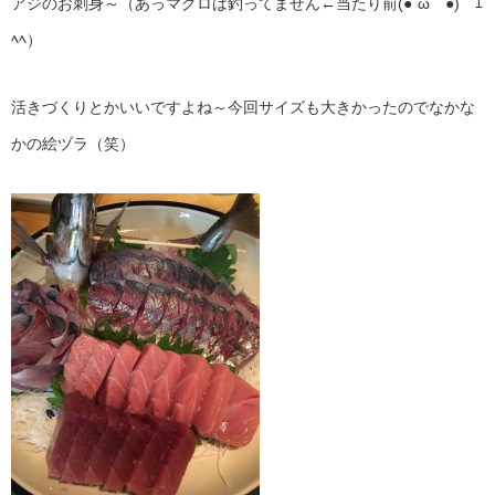
アジのお刺身～（あっマグロは釣ってません←当たり前(●´ω｀●)ゞｴ
ﾍﾍ）
活きづくりとかいいですよね～今回サイズも大きかったのでなかな
かの絵ヅラ（笑）