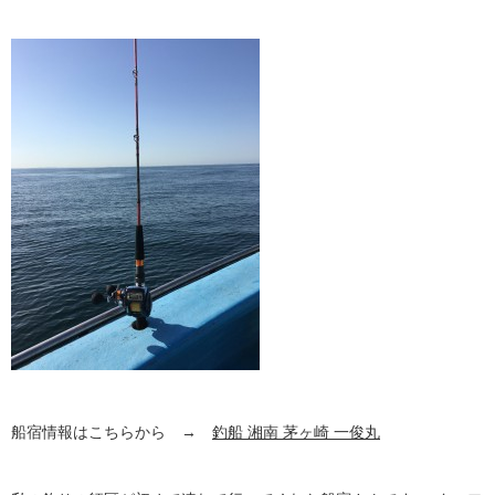
船宿情報はこちらから →
釣船 湘南 茅ヶ崎 一俊丸